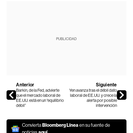
PUBLICIDAD
Anterior
Siguiente
Barkin, de la Fed, advierte
Yen avanza tras el débil dato
que el mercado laboral de
laboral de EE.UU. y crece la
EE.UU. está en un “equilibrio
alerta por posible
débil”
intervención
Convierta
Bloomberg Línea
en su fuente de
noticias
aquí