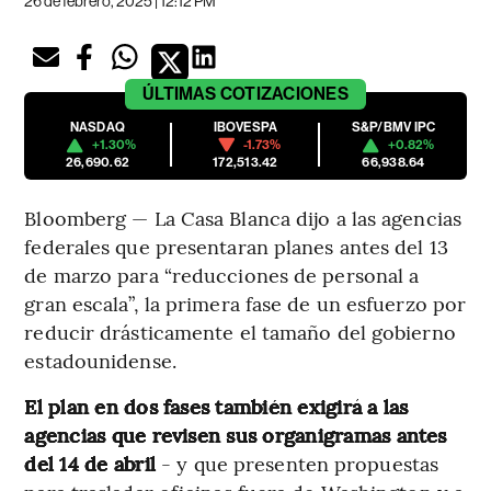
26 de febrero, 2025 | 12:12 PM
ÚLTIMAS
COTIZACIONES
NASDAQ
IBOVESPA
S&P/BMV IPC
+1.30%
-1.73%
+0.82%
26,690.62
172,513.42
66,938.64
Bloomberg — La Casa Blanca dijo a las agencias
federales que presentaran planes antes del 13
de marzo para “reducciones de personal a
gran escala”, la primera fase de un esfuerzo por
reducir drásticamente el tamaño del gobierno
estadounidense.
El plan en dos fases también exigirá a las
agencias que revisen sus organigramas antes
del 14 de abril
- y que presenten propuestas