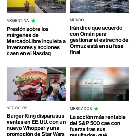
MUNDO
ARGENTINA
Irán dice que acuerdo
Presión sobre los
con Omán para
márgenes de
gestionar el estrecho de
MercadoLibre inquieta a
Ormuz está en su fase
inversores y acciones
final
caen en el Nasdaq
NEGOCIOS
MERCADOS
Burger King dispara sus
La acción más rentable
ventas en EE.UU. con un
del S&P 500 cae con
nuevo Whopper y una
fuerza tras sus
promoción de Star Wars
resultados: qué