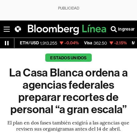
PUBLICIDAD
Ingresar
H/USD
-0.04%
Visa
-2.15%
MercadoLibre
1,913.255
362.50
1,
ESTADOS UNIDOS
La Casa Blanca ordena a
agencias federales
preparar recortes de
personal “a gran escala”
El plan en dos fases también exigirá a las agencias que
revisen sus organigramas antes del 14 de abril.