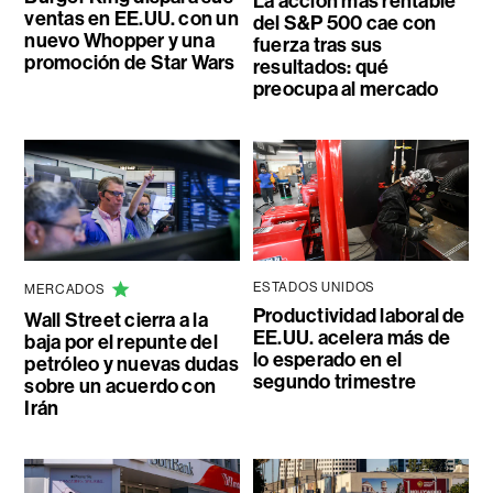
La acción más rentable
ventas en EE.UU. con un
del S&P 500 cae con
nuevo Whopper y una
fuerza tras sus
promoción de Star Wars
resultados: qué
preocupa al mercado
ESTADOS UNIDOS
MERCADOS
Productividad laboral de
Wall Street cierra a la
EE.UU. acelera más de
baja por el repunte del
lo esperado en el
petróleo y nuevas dudas
segundo trimestre
sobre un acuerdo con
Irán