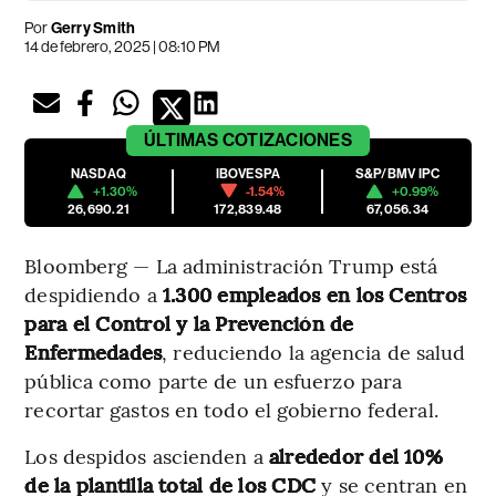
Por
Gerry Smith
14 de febrero, 2025 | 08:10 PM
ÚLTIMAS
COTIZACIONES
NASDAQ
IBOVESPA
S&P/BMV IPC
+1.30%
-1.54%
+0.99%
26,690.21
172,839.48
67,056.34
Bloomberg — La administración Trump está
despidiendo a
1.300 empleados en los Centros
para el Control y la Prevención de
Enfermedades
, reduciendo la agencia de salud
pública como parte de un esfuerzo para
recortar gastos en todo el gobierno federal.
Los despidos ascienden a
alrededor del 10%
de la plantilla total de los CDC
y se centran en