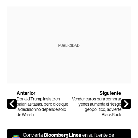
PUBLICIDAD
Anterior
Siguiente
Donald Trump insiste en
Vender euros para comprar
bajar las tasas, pero dice que
yenes aumenta el riesgo
la decisión no depende solo
geopolítico, advierte
de Warsh
BlackRock
Convierta
Bloomberg Línea
en su fuente de