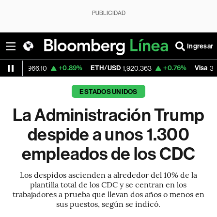
PUBLICIDAD
Ingresar
+0.89%
ETH/USD
+0.76%
Visa
-1.
6.10
1,920.363
364.61
ESTADOS UNIDOS
La Administración Trump
despide a unos 1.300
empleados de los CDC
Los despidos ascienden a alrededor del 10% de la
plantilla total de los CDC y se centran en los
trabajadores a prueba que llevan dos años o menos en
sus puestos, según se indicó.