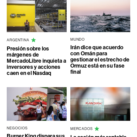
MUNDO
ARGENTINA
Irán dice que acuerdo
Presión sobre los
con Omán para
márgenes de
gestionar el estrecho de
MercadoLibre inquieta a
Ormuz está en su fase
inversores y acciones
final
caen en el Nasdaq
NEGOCIOS
MERCADOS
Burger King dispara sus