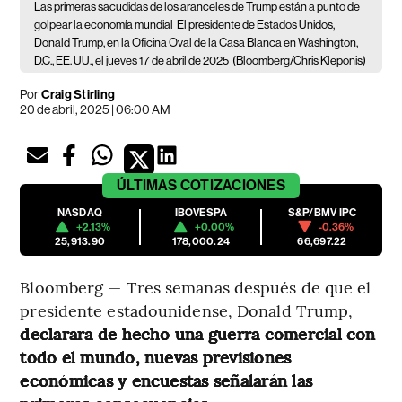
Las primeras sacudidas de los aranceles de Trump están a punto de
golpear la economía mundial
El presidente de Estados Unidos,
Donald Trump, en la Oficina Oval de la Casa Blanca en Washington,
D.C., EE. UU., el jueves 17 de abril de 2025
(Bloomberg/Chris Kleponis)
Por
Craig Stirling
20 de abril, 2025 | 06:00 AM
ÚLTIMAS
COTIZACIONES
NASDAQ
IBOVESPA
S&P/BMV IPC
+2.13%
+0.00%
-0.36%
25,913.90
178,000.24
66,697.22
Bloomberg — Tres semanas después de que el
presidente estadounidense, Donald Trump,
declarara de hecho una guerra comercial con
todo el mundo, nuevas previsiones
económicas y encuestas señalarán las