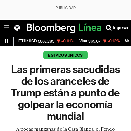
PUBLICIDAD
Ingresar
H/USD
-0.01%
Visa
-0.13%
MercadoLibre
1,867.285
365.67
1,
ESTADOS UNIDOS
Las primeras sacudidas
de los aranceles de
Trump están a punto de
golpear la economía
mundial
A pocas manzanas de la Casa Blanca, el Fondo