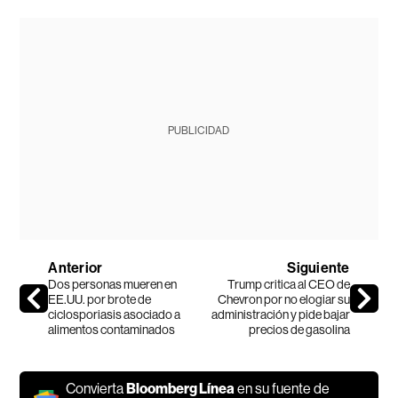
PUBLICIDAD
Anterior
Siguiente
Dos personas mueren en
Trump critica al CEO de
EE.UU. por brote de
Chevron por no elogiar su
ciclosporiasis asociado a
administración y pide bajar
alimentos contaminados
precios de gasolina
Convierta
Bloomberg Línea
en su fuente de