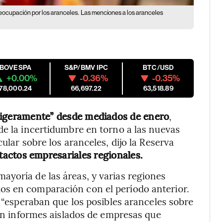
eocupación por los aranceles.
Las menciones a los aranceles
IBOVESPA
S&P/BMV IPC
BTC/USD
+0.00%
-0.36%
-0.35%
178,000.24
66,697.22
63,518.89
ligeramente” desde mediados de enero
,
de la incertidumbre en torno a las nuevas
ular sobre los aranceles, dijo la Reserva
tactos empresariales regionales.
yoría de las áreas, y varias regiones
os en comparación con el período anterior.
s “esperaban que los posibles aranceles sobre
con informes aislados de empresas que