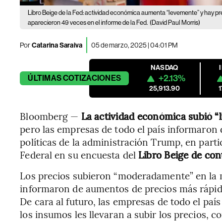
Libro Beige de la Fed: actividad económica aumenta “levemente” y hay pr
aparecieron 49 veces en el informe de la Fed.
(David Paul Morris)
Por
Catarina Saraiva
05 de marzo, 2025 | 04:01 PM
NASDAQ
+2.13%
ÚLTIMAS
COTIZACIONES
25,913.90
Bloomberg —
La actividad económica subió “
pero las empresas de todo el país informaron 
políticas de la administración Trump, en partic
Federal en su encuesta del
Libro Beige de con
Los precios subieron “moderadamente” en la ma
informaron de aumentos de precios más rápid
De cara al futuro, las empresas de todo el paí
los insumos les llevaran a subir los precios, 