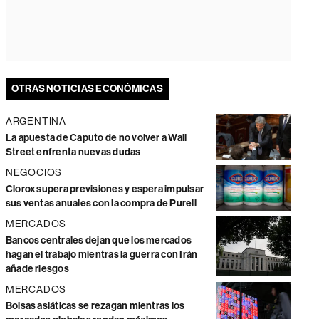
OTRAS NOTICIAS ECONÓMICAS
ARGENTINA
La apuesta de Caputo de no volver a Wall
Street enfrenta nuevas dudas
NEGOCIOS
Clorox supera previsiones y espera impulsar
sus ventas anuales con la compra de Purell
MERCADOS
Bancos centrales dejan que los mercados
hagan el trabajo mientras la guerra con Irán
añade riesgos
MERCADOS
Bolsas asiáticas se rezagan mientras los