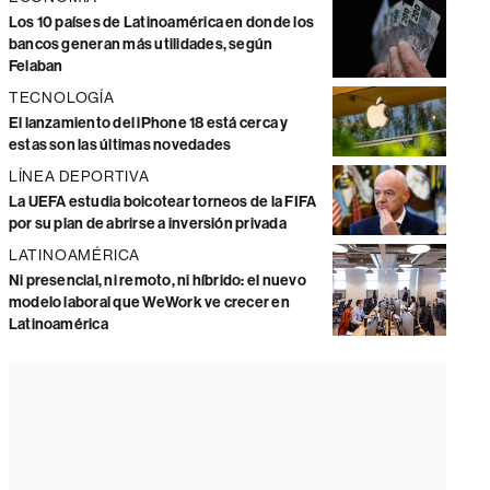
Los 10 países de Latinoamérica en donde los
bancos generan más utilidades, según
Felaban
TECNOLOGÍA
El lanzamiento del iPhone 18 está cerca y
estas son las últimas novedades
LÍNEA DEPORTIVA
La UEFA estudia boicotear torneos de la FIFA
por su plan de abrirse a inversión privada
LATINOAMÉRICA
Ni presencial, ni remoto, ni híbrido: el nuevo
modelo laboral que WeWork ve crecer en
Latinoamérica