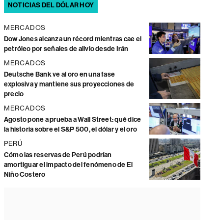
NOTICIAS DEL DÓLAR HOY
MERCADOS
Dow Jones alcanza un récord mientras cae el
petróleo por señales de alivio desde Irán
MERCADOS
Deutsche Bank ve al oro en una fase
explosiva y mantiene sus proyecciones de
precio
MERCADOS
Agosto pone a prueba a Wall Street: qué dice
la historia sobre el S&P 500, el dólar y el oro
PERÚ
Cómo las reservas de Perú podrían
amortiguar el impacto del fenómeno de El
Niño Costero