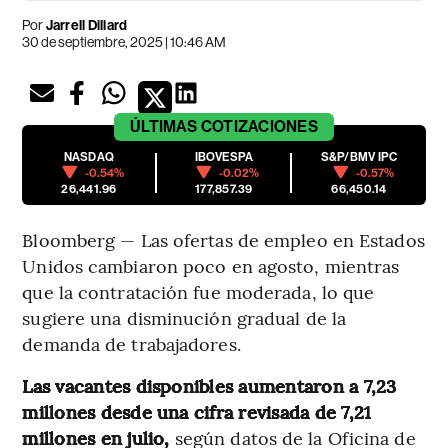
Por
Jarrell Dillard
30 de septiembre, 2025 | 10:46 AM
ÚLTIMAS
COTIZACIONES
NASDAQ
IBOVESPA
S&P/BMV IPC
-0.54%
-0.02%
-0.57%
26,441.96
177,857.39
66,450.14
Bloomberg — Las ofertas de empleo en Estados
Unidos cambiaron poco en agosto, mientras
que la contratación fue moderada, lo que
sugiere una disminución gradual de la
demanda de trabajadores.
Las vacantes disponibles aumentaron a 7,23
millones desde una cifra revisada de 7,21
millones en julio,
según datos de la Oficina de