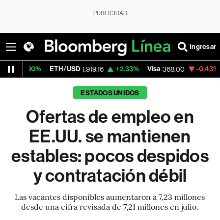
PUBLICIDAD
Ingresar
ETH/USD
+2.33%
Visa
-0.43%
MercadoLib
1,919.16
368.00
ESTADOS UNIDOS
Ofertas de empleo en
EE.UU. se mantienen
estables: pocos despidos
y contratación débil
Las vacantes disponibles aumentaron a 7,23 millones
desde una cifra revisada de 7,21 millones en julio.