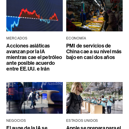
MERCADOS
ECONOMÍA
Acciones asiáticas
PMI de servicios de
avanzan por la IA
China cae a su nivel más
mientras cae el petróleo
bajo en casi dos años
ante posible acuerdo
entre EE.UU. e Irán
NEGOCIOS
ESTADOS UNIDOS
El auge de la IA se
Apple se prepara para el