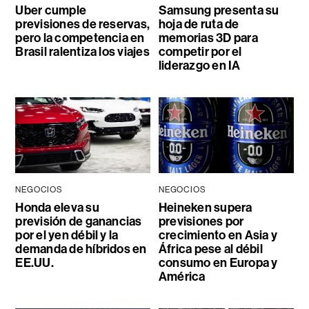
Uber cumple
Samsung presenta su
previsiones de reservas,
hoja de ruta de
pero la competencia en
memorias 3D para
Brasil ralentiza los viajes
competir por el
liderazgo en IA
NEGOCIOS
NEGOCIOS
Honda eleva su
Heineken supera
previsión de ganancias
previsiones por
por el yen débil y la
crecimiento en Asia y
demanda de híbridos en
África pese al débil
EE.UU.
consumo en Europa y
América