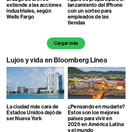
extiende a las acciones
lanzamiento del iPhone
industriales, según
con un sorteo para
Wells Fargo
empleados de las
tiendas
Cargar más
Lujos y vida en Bloomberg Línea
La ciudad más cara de
¿Pensando en mudarte?
Estados Unidos dejó de
Estos son los mejores
ser Nueva York
países para vivir en
2026 en América Latina
y el mundo