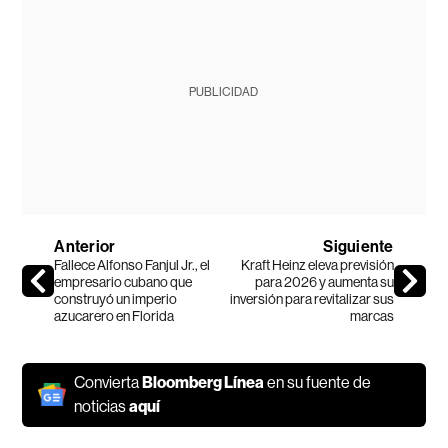
PUBLICIDAD
Anterior
Siguiente
Fallece Alfonso Fanjul Jr., el
Kraft Heinz eleva previsión
empresario cubano que
para 2026 y aumenta su
construyó un imperio
inversión para revitalizar sus
azucarero en Florida
marcas
Convierta
Bloomberg Línea
en su fuente de
noticias
aquí