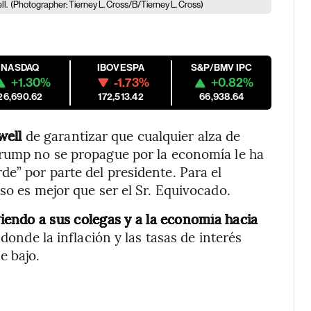
ll.
(Photographer: Tierney L. Cross/B/Tierney L. Cross)
NASDAQ
IBOVESPA
S&P/BMV IPC
+1.30%
-1.73%
+0.82%
26,690.62
172,513.42
66,938.64
well
de garantizar que cualquier alza de
Trump no se propague por la economía le ha
e” por parte del presidente. Para el
so es mejor que ser el Sr. Equivocado.
giendo a sus colegas y a la economía
hacia
onde la inflación y las tasas de interés
e bajo.