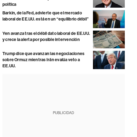
política
Barkin, de la Fed, advierte que el mercado
laboral de EE.UU. está en un “equilibrio débil”
Yen avanza tras el débil dato laboral de EE.UU.
y crece la alerta por posible intervención
Trump dice que avanzan las negociaciones
sobre Ormuz mientras Irán evalúa veto a
EE.UU.
PUBLICIDAD