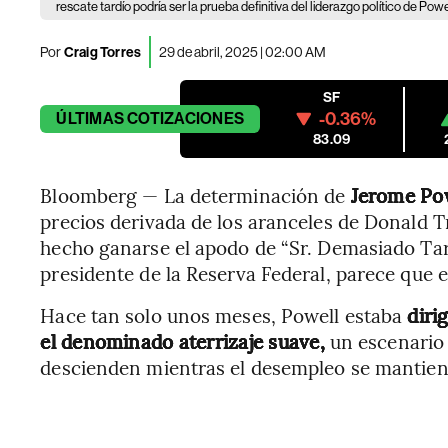
rescate tardío podría ser la prueba definitiva del liderazgo político de Powe
Por
Craig Torres
29 de abril, 2025 | 02:00 AM
SF
-0.36%
ÚLTIMAS
COTIZACIONES
83.09
Bloomberg — La determinación de
Jerome Po
precios derivada de los aranceles de Donald 
hecho ganarse el apodo de “Sr. Demasiado Tard
presidente de la Reserva Federal, parece que e
Hace tan solo unos meses, Powell estaba
diri
el denominado aterrizaje suave,
un escenario d
descienden mientras el desempleo se mantien