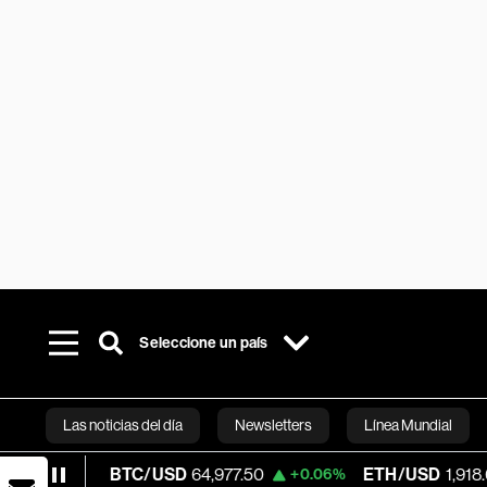
Seleccione un país
Las noticias del día
Newsletters
Línea Mundial
BTC/USD
64,977.50
ETH/USD
1,918.605
2%
+0.06%
+0
Bloomberg 