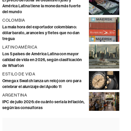
El precio del dólar se debilita en julio y
América Latina tiene la moneda más fuerte
del mundo
COLOMBIA
La mala hora del exportador colombiano:
dólar barato, aranceles y fletes que no dan
tregua
LATINOAMÉRICA
Los 5 países de América Latina con mayor
calidad de vida en 2026, según clasificación
de Wharton
ESTILO DE VIDA
Omega x Swatch lanza un reloj con oro para
celebrar el alunizaje del Apollo 11
ARGENTINA
IPC de julio 2026: de cuánto sería la inflación,
según las consultoras