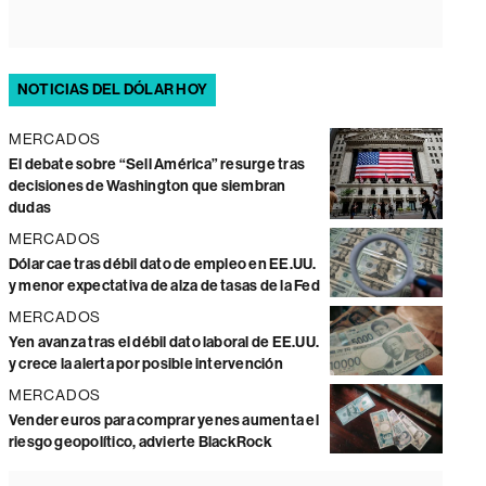
NOTICIAS DEL DÓLAR HOY
MERCADOS
El debate sobre “Sell América” resurge tras
decisiones de Washington que siembran
dudas
MERCADOS
Dólar cae tras débil dato de empleo en EE.UU.
y menor expectativa de alza de tasas de la Fed
MERCADOS
Yen avanza tras el débil dato laboral de EE.UU.
y crece la alerta por posible intervención
MERCADOS
Vender euros para comprar yenes aumenta el
riesgo geopolítico, advierte BlackRock