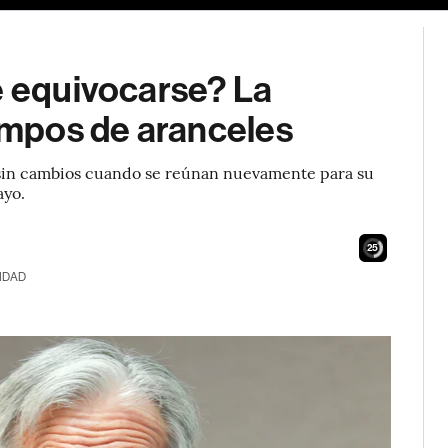
e equivocarse? La
iempos de aranceles
as sin cambios cuando se reúnan nuevamente para su
ayo.
24
IDAD