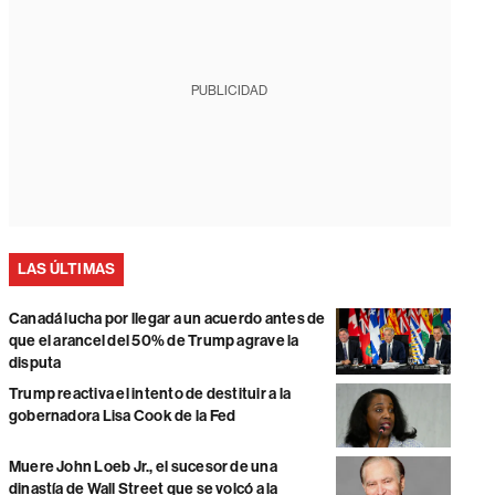
PUBLICIDAD
LAS ÚLTIMAS
Canadá lucha por llegar a un acuerdo antes de
que el arancel del 50% de Trump agrave la
disputa
Trump reactiva el intento de destituir a la
gobernadora Lisa Cook de la Fed
Muere John Loeb Jr., el sucesor de una
dinastía de Wall Street que se volcó a la