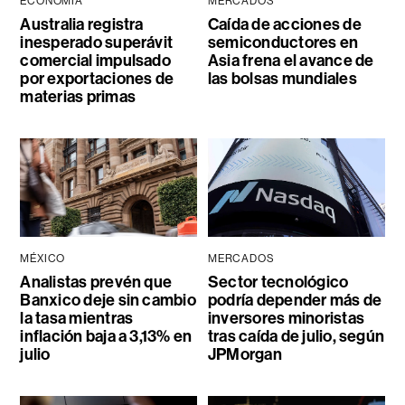
ECONOMÍA
MERCADOS
Australia registra
Caída de acciones de
inesperado superávit
semiconductores en
comercial impulsado
Asia frena el avance de
por exportaciones de
las bolsas mundiales
materias primas
MÉXICO
MERCADOS
Analistas prevén que
Sector tecnológico
Banxico deje sin cambio
podría depender más de
la tasa mientras
inversores minoristas
inflación baja a 3,13% en
tras caída de julio, según
julio
JPMorgan