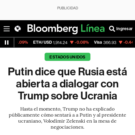
PUBLICIDAD
Ingresar
9%
ETH/USD
-0.08%
Visa
-0.44%
Mercado
1,914.24
366.93
ESTADOS UNIDOS
Putin dice que Rusia está
abierta a dialogar con
Trump sobre Ucrania
Hasta el momento, Trump no ha explicado
públicamente cómo sentará a a Putin y al presidente
ucraniano, Volodímir Zelenski en la mesa de
negociaciones.