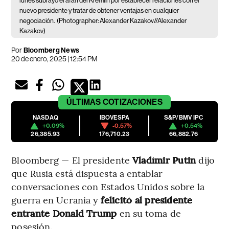
lunes subrayó el afán del Kremlin por establecer relaciones con el
nuevo presidente y tratar de obtener ventajas en cualquier
negociación.
(Photographer: Alexander Kazakov//Alexander
Kazakov)
Por
Bloomberg News
20 de enero, 2025 | 12:54 PM
ÚLTIMAS
COTIZACIONES
NASDAQ
IBOVESPA
S&P/BMV IPC
+0.09%
-0.57%
+0.54%
26,385.93
176,710.23
66,882.76
Bloomberg — El presidente
Vladímir Putin
dijo
que Rusia está dispuesta a entablar
conversaciones con Estados Unidos sobre la
guerra en Ucrania y
felicitó al presidente
entrante Donald Trump
en su toma de
posesión.