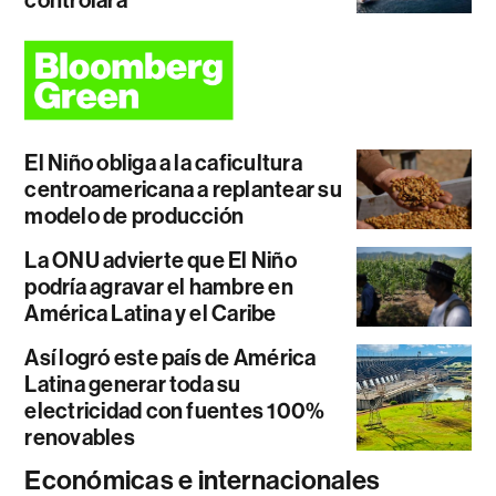
controlará
El Niño obliga a la caficultura
centroamericana a replantear su
modelo de producción
La ONU advierte que El Niño
podría agravar el hambre en
América Latina y el Caribe
Así logró este país de América
Latina generar toda su
electricidad con fuentes 100%
renovables
Económicas e internacionales