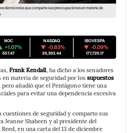
adores demócratas que comparte sus preocupaciones en materia de
.
NOC
NASDAQ
IBOVESPA
+1.07%
-0.83%
-0.09%
557.47
26,363.44
177,726.17
as,
Frank Kendall
, ha dicho a los senadores
en materia de seguridad por los
supuestos
, pero añadió que el Pentágono tiene una
iales para evitar una dependencia excesiva
s cuestiones de seguridad y comparto sus
ra Jeanne Shaheen y al presidente del
 Reed, en una carta del 13 de diciembre