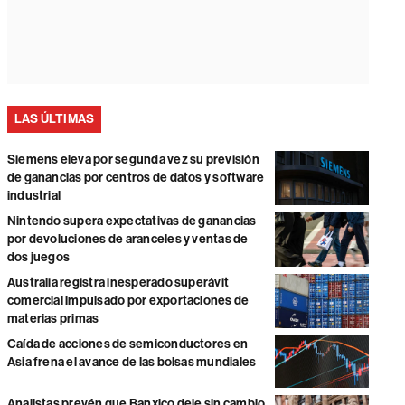
LAS ÚLTIMAS
Siemens eleva por segunda vez su previsión
de ganancias por centros de datos y software
industrial
Nintendo supera expectativas de ganancias
por devoluciones de aranceles y ventas de
dos juegos
Australia registra inesperado superávit
comercial impulsado por exportaciones de
materias primas
Caída de acciones de semiconductores en
Asia frena el avance de las bolsas mundiales
Analistas prevén que Banxico deje sin cambio