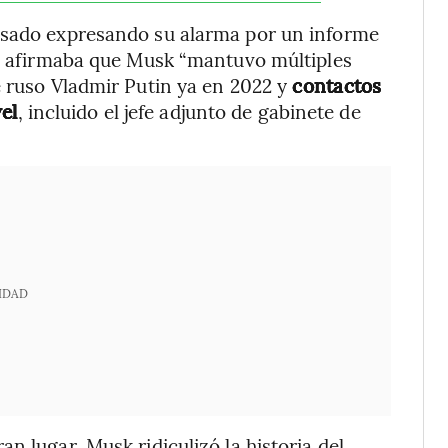
asado expresando su alarma por un informe
se afirmaba que Musk “mantuvo múltiples
e ruso Vladmir Putin ya en 2022 y
contactos
el
, incluido el jefe adjunto de gabinete de
IDAD
n lugar. Musk ridiculizó la historia del