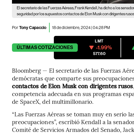
El secretario de las Fuerzas Aéreas, Frank Kendall, ha dicho a los sen
seguridad por los supuestos contactos de Elon Musk con dirigentes rusos
Por
Tony Capaccio
18 de diciembre, 2024 | 04:28 PM
LMT
-1.99%
ÚLTIMAS
COTIZACIONES
577.60
Bloomberg — El secretario de las Fuerzas Aére
demócratas que comparte sus preocupaciones 
contactos de Elon Musk con dirigentes rusos
competencia adecuada en sus programas espac
de SpaceX, del multimillonario.
“Las Fuerzas Aéreas se toman muy en serio la
preocupaciones”, escribió Kendall a la senado
Comité de Servicios Armados del Senado, Jack