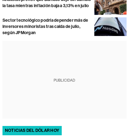
la tasa mientras inflación baja a 3,13% en julio
Sector tecnológico podría depender más de
inversores minoristas tras caída de julio,
según JPMorgan
PUBLICIDAD
NOTICIAS DEL DÓLAR HOY