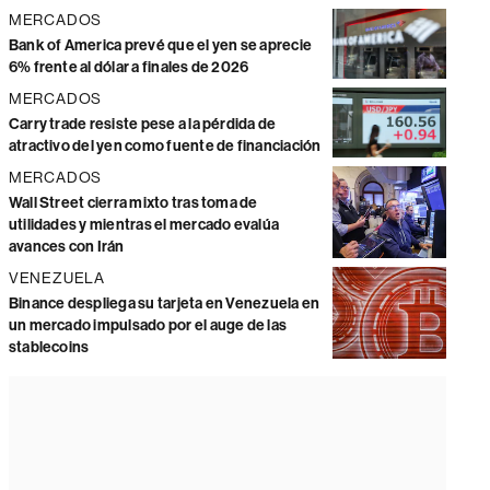
MERCADOS
Bank of America prevé que el yen se aprecie
6% frente al dólar a finales de 2026
MERCADOS
Carry trade resiste pese a la pérdida de
atractivo del yen como fuente de financiación
MERCADOS
Wall Street cierra mixto tras toma de
utilidades y mientras el mercado evalúa
avances con Irán
VENEZUELA
Binance despliega su tarjeta en Venezuela en
un mercado impulsado por el auge de las
stablecoins