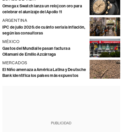
Omega x Swatch lanza un reloj con oro para
celebrar el alunizaje del Apollo 11
ARGENTINA
IPC de julio 2026: de cuánto sería la inflación,
según las consultoras
MÉXICO
Gastos del Mundial le pasan factura a
Ollamani de Emilio Azcárraga
MERCADOS
El Niño amenaza a América Latina y Deutsche
Bank identifica los países más expuestos
PUBLICIDAD