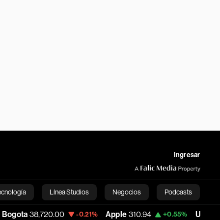
Ingresar
ecnología
Línea Studios
Negocios
Podcasts
,720.00
Apple
310.94
USD COP
3,175.95
-0.21%
+0.55%
English