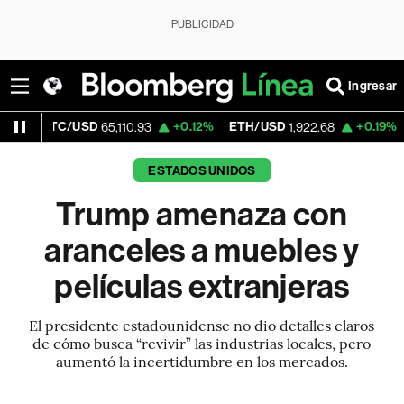
PUBLICIDAD
Ingresar
/USD
+0.12%
ETH/USD
+0.19%
Visa
65,110.93
1,922.68
362.
ESTADOS UNIDOS
Trump amenaza con
aranceles a muebles y
películas extranjeras
El presidente estadounidense no dio detalles claros
de cómo busca “revivir” las industrias locales, pero
aumentó la incertidumbre en los mercados.