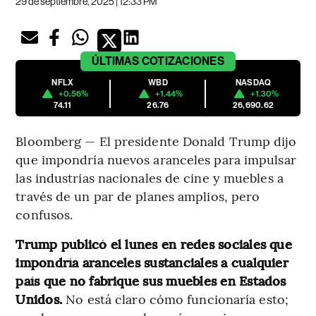
29 de septiembre, 2025 | 12:33 PM
ÚLTIMAS
COTIZACIONES
NFLX
WBD
NASDAQ
+0.56%
+1.44%
+1.30%
74.11
26.76
26,690.62
Bloomberg — El presidente Donald Trump dijo
que impondría nuevos aranceles para impulsar
las industrias nacionales de cine y muebles a
través de un par de planes amplios, pero
confusos.
Trump publicó el lunes en redes sociales que
impondría aranceles sustanciales a cualquier
país que no fabrique sus muebles en Estados
Unidos.
No está claro cómo funcionaría esto;