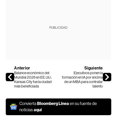
PUBLICIDAD
Anterior
Siguiente
Balance económico del
Ejecutivos ponen la
Mundial 2026 en EE.UU.:
formación en IA por encima
Kansas City fue la ciudad
de un MBA para contratar
más beneficiada
talento
Convierta
Bloomberg Línea
en su fuente de
noticias
aquí