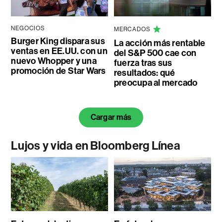
NEGOCIOS
MERCADOS
Burger King dispara sus
La acción más rentable
ventas en EE.UU. con un
del S&P 500 cae con
nuevo Whopper y una
fuerza tras sus
promoción de Star Wars
resultados: qué
preocupa al mercado
Cargar más
Lujos y vida en Bloomberg Línea