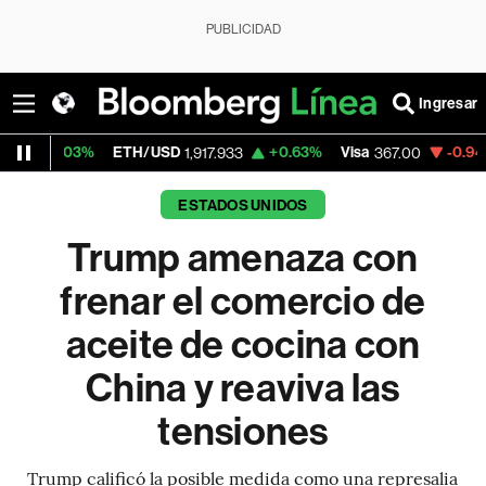
PUBLICIDAD
Ingresar
ETH/USD
+0.63%
Visa
-0.94%
MercadoLi
1,917.933
367.00
ESTADOS UNIDOS
Trump amenaza con
frenar el comercio de
aceite de cocina con
China y reaviva las
tensiones
Trump calificó la posible medida como una represalia