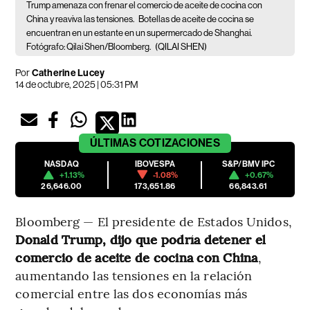
Trump amenaza con frenar el comercio de aceite de cocina con
China y reaviva las tensiones.
Botellas de aceite de cocina se
encuentran en un estante en un supermercado de Shanghai.
Fotógrafo: Qilai Shen/Bloomberg.
(QILAI SHEN)
Por
Catherine Lucey
14 de octubre, 2025 | 05:31 PM
ÚLTIMAS
COTIZACIONES
NASDAQ
IBOVESPA
S&P/BMV IPC
+1.13%
-1.08%
+0.67%
26,646.00
173,651.86
66,843.61
Bloomberg — El presidente de Estados Unidos,
Donald Trump, dijo que podría detener el
comercio de aceite de cocina con China
,
aumentando las tensiones en la relación
comercial entre las dos economías más