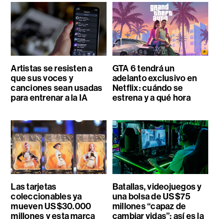
Artistas se resisten a
GTA 6 tendrá un
que sus voces y
adelanto exclusivo en
canciones sean usadas
Netflix: cuándo se
para entrenar a la IA
estrena y a qué hora
Las tarjetas
Batallas, videojuegos y
coleccionables ya
una bolsa de US$75
mueven US$30.000
millones “capaz de
millones y esta marca
cambiar vidas”: así es la