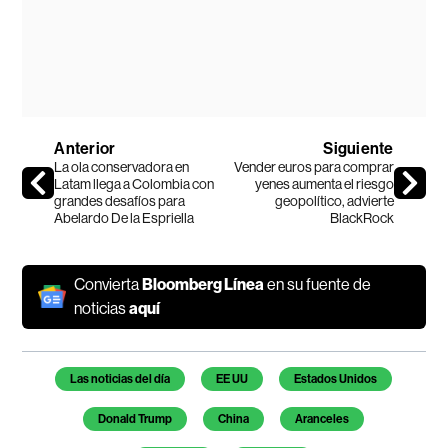
Anterior
Siguiente
La ola conservadora en
Vender euros para comprar
Latam llega a Colombia con
yenes aumenta el riesgo
grandes desafíos para
geopolítico, advierte
Abelardo De la Espriella
BlackRock
Convierta
Bloomberg Línea
en su fuente de
noticias
aquí
Temas de este artículo
Las noticias del día
EE UU
Estados Unidos
Donald Trump
China
Aranceles