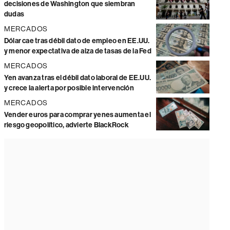
decisiones de Washington que siembran
dudas
MERCADOS
Dólar cae tras débil dato de empleo en EE.UU.
y menor expectativa de alza de tasas de la Fed
MERCADOS
Yen avanza tras el débil dato laboral de EE.UU.
y crece la alerta por posible intervención
MERCADOS
Vender euros para comprar yenes aumenta el
riesgo geopolítico, advierte BlackRock