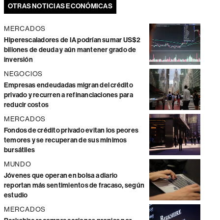
OTRAS NOTICIAS ECONÓMICAS
MERCADOS
Hiperescaladores de IA podrían sumar US$2
billones de deuda y aún mantener grado de
inversión
NEGOCIOS
Empresas endeudadas migran del crédito
privado y recurren a refinanciaciones para
reducir costos
MERCADOS
Fondos de crédito privado evitan los peores
temores y se recuperan de sus mínimos
bursátiles
MUNDO
Jóvenes que operan en bolsa a diario
reportan más sentimientos de fracaso, según
estudio
MERCADOS