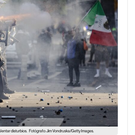
entar disturbios.
Fotógrafo: Jim Vondruska/Getty Images.