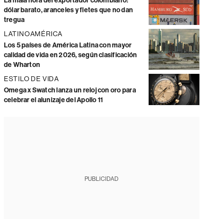
La mala hora del exportador colombiano:
dólar barato, aranceles y fletes que no dan
tregua
LATINOAMÉRICA
Los 5 países de América Latina con mayor
calidad de vida en 2026, según clasificación
de Wharton
ESTILO DE VIDA
Omega x Swatch lanza un reloj con oro para
celebrar el alunizaje del Apollo 11
PUBLICIDAD