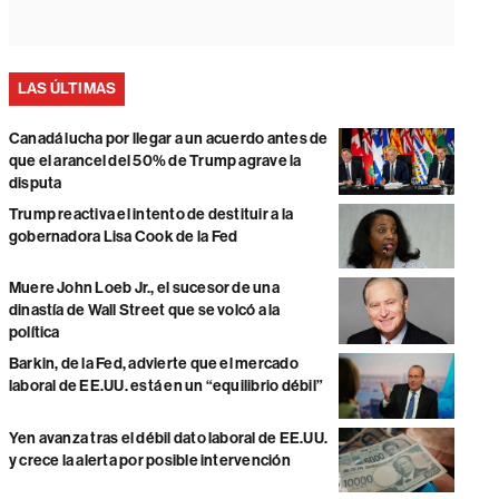
LAS ÚLTIMAS
Canadá lucha por llegar a un acuerdo antes de
que el arancel del 50% de Trump agrave la
disputa
Trump reactiva el intento de destituir a la
gobernadora Lisa Cook de la Fed
Muere John Loeb Jr., el sucesor de una
dinastía de Wall Street que se volcó a la
política
Barkin, de la Fed, advierte que el mercado
laboral de EE.UU. está en un “equilibrio débil”
Yen avanza tras el débil dato laboral de EE.UU.
y crece la alerta por posible intervención