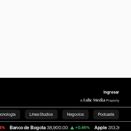
Ingresar
ecnología
Línea Studios
Negocios
Podcasts
de Bogota
38,900.00
Apple
313.305
US
+0.46%
+0.25%
English