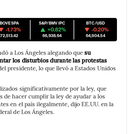
IBOVESPA
S&P/BMV IPC
BTC/USD
-1.73%
+0.82%
-0.20%
172,513.42
66,938.64
64,904.54
dó a Los Ángeles alegando que
su
tar los disturbios durante las protestas
el presidente, lo que llevó a Estados Unidos
izados significativamente por la ley, que
s de hacer cumplir la ley de ayudar a los
es en el país ilegalmente, dijo EE.UU. en la
deral de Los Ángeles.