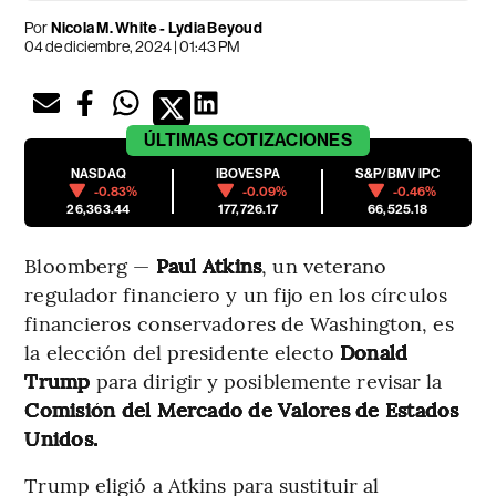
Por
Nicola M. White - Lydia Beyoud
04 de diciembre, 2024 | 01:43 PM
ÚLTIMAS
COTIZACIONES
NASDAQ
IBOVESPA
S&P/BMV IPC
-0.83%
-0.09%
-0.46%
26,363.44
177,726.17
66,525.18
Bloomberg —
Paul Atkins
, un veterano
regulador financiero y un fijo en los círculos
financieros conservadores de Washington, es
la elección del presidente electo
Donald
Trump
para dirigir y posiblemente revisar la
Comisión del Mercado de Valores de Estados
Unidos.
Trump eligió a Atkins para sustituir al