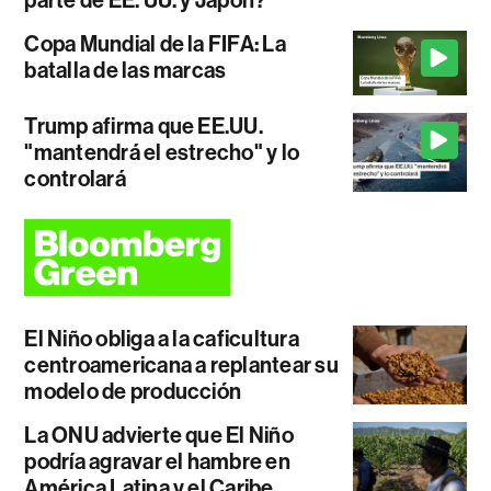
parte de EE. UU. y Japón?
Copa Mundial de la FIFA: La
batalla de las marcas
Trump afirma que EE.UU.
"mantendrá el estrecho" y lo
controlará
El Niño obliga a la caficultura
centroamericana a replantear su
modelo de producción
La ONU advierte que El Niño
podría agravar el hambre en
América Latina y el Caribe