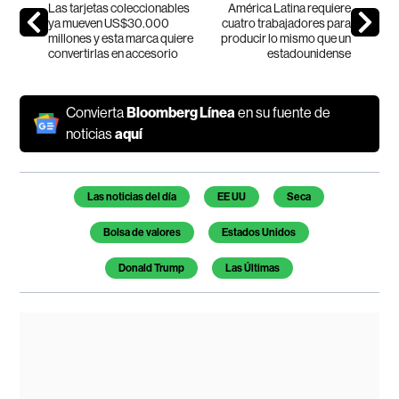
Las tarjetas coleccionables
América Latina requiere
ya mueven US$30.000
cuatro trabajadores para
millones y esta marca quiere
producir lo mismo que un
convertirlas en accesorio
estadounidense
Convierta
Bloomberg Línea
en su fuente de
noticias
aquí
Temas de este artículo
Las noticias del día
EE UU
Seca
Bolsa de valores
Estados Unidos
Donald Trump
Las Últimas