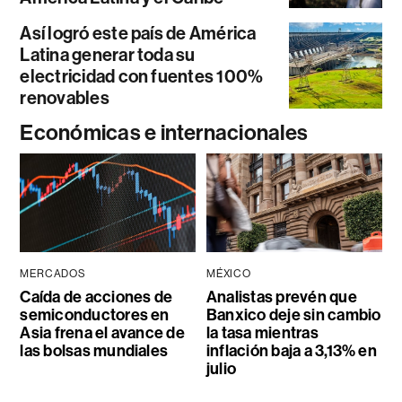
Así logró este país de América
Latina generar toda su
electricidad con fuentes 100%
renovables
Económicas e internacionales
MERCADOS
MÉXICO
Caída de acciones de
Analistas prevén que
semiconductores en
Banxico deje sin cambio
Asia frena el avance de
la tasa mientras
las bolsas mundiales
inflación baja a 3,13% en
julio