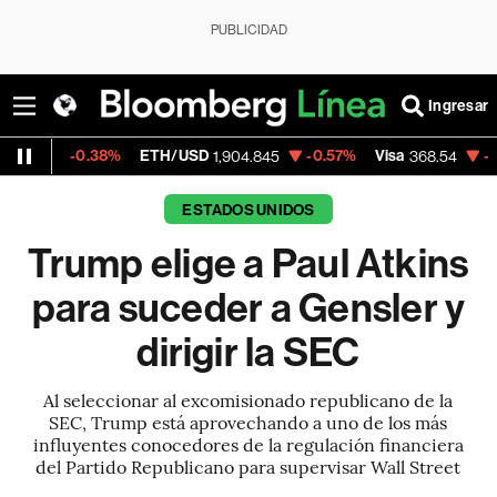
PUBLICIDAD
Ingresar
38%
ETH/USD
-0.57%
Visa
-0.28%
Merca
1,904.845
368.54
ESTADOS UNIDOS
Trump elige a Paul Atkins
para suceder a Gensler y
dirigir la SEC
Al seleccionar al excomisionado republicano de la
SEC, Trump está aprovechando a uno de los más
influyentes conocedores de la regulación financiera
del Partido Republicano para supervisar Wall Street