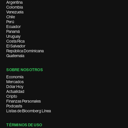
Argentina
Colombia
Venezuela
Chile
Perú
Ecuador
Panamá
Uruguay
Costa Rica
El Salvador
República Dominicana
Guatemala
SOBRE NOSOTROS
Economía
Mercados
Dólar Hoy
Actualidad
Cripto
Finanzas Personales
Podcasts
Listas de Bloomberg Línea
TÉRMINOS DE USO