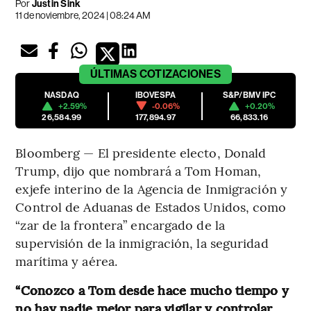
Por
Justin Sink
11 de noviembre, 2024 | 08:24 AM
ÚLTIMAS
COTIZACIONES
NASDAQ
IBOVESPA
S&P/BMV IPC
+2.59%
-0.06%
+0.20%
26,584.99
177,894.97
66,833.16
Bloomberg — El presidente electo, Donald
Trump, dijo que nombrará a Tom Homan,
exjefe interino de la Agencia de Inmigración y
Control de Aduanas de Estados Unidos, como
“zar de la frontera” encargado de la
supervisión de la inmigración, la seguridad
marítima y aérea.
“Conozco a Tom desde hace mucho tiempo y
no hay nadie mejor para vigilar y controlar