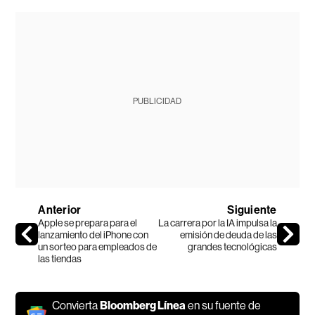
PUBLICIDAD
Anterior
Siguiente
Apple se prepara para el
La carrera por la IA impulsa la
lanzamiento del iPhone con
emisión de deuda de las
un sorteo para empleados de
grandes tecnológicas
las tiendas
Convierta
Bloomberg Línea
en su fuente de