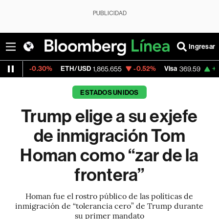
PUBLICIDAD
Ingresar
.30%
ETH/USD
-0.52%
Visa
+1.07%
Merc
1,865.655
369.59
ESTADOS UNIDOS
Trump elige a su exjefe
de inmigración Tom
Homan como “zar de la
frontera”
Homan fue el rostro público de las políticas de
inmigración de “tolerancia cero” de Trump durante
su primer mandato