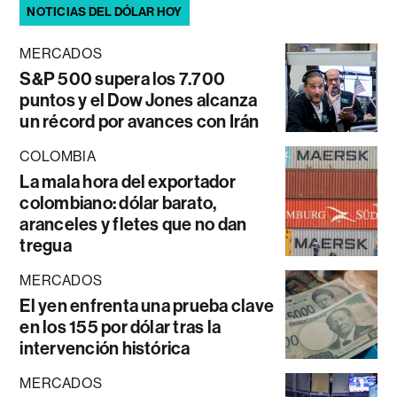
NOTICIAS DEL DÓLAR HOY
MERCADOS
S&P 500 supera los 7.700
puntos y el Dow Jones alcanza
un récord por avances con Irán
COLOMBIA
La mala hora del exportador
colombiano: dólar barato,
aranceles y fletes que no dan
tregua
MERCADOS
El yen enfrenta una prueba clave
en los 155 por dólar tras la
intervención histórica
MERCADOS