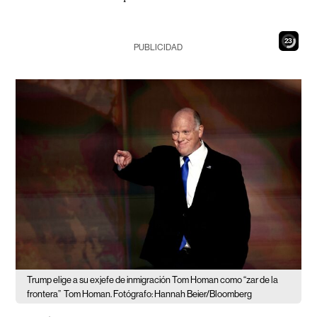
21
PUBLICIDAD
Trump elige a su exjefe de inmigración Tom Homan como “zar de la
frontera”
Tom Homan. Fotógrafo: Hannah Beier/Bloomberg