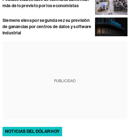
más de lo previsto por los economistas
Siemens eleva por segunda vez su previsión
de ganancias por centros de datos y software
industrial
PUBLICIDAD
NOTICIAS DEL DÓLAR HOY