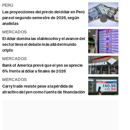
PERÚ
Las proyecciones del precio del dólar en Perú
para el segundo semestre de 2026, según
analistas
MERCADOS
El dólar domina las stablecoins y el avance del
sector lleva el debate más allá del mundo
cripto
MERCADOS
Bank of America prevé que el yen se aprecie
6% frente al dólar a finales de 2026
MERCADOS
Carry trade resiste pese a la pérdida de
atractivo del yen como fuente de financiación