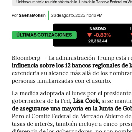
Unidos durante la reunión abierta de la Junta de la Reserva Federal en W
Por
Saleha Mohsin
26 de agosto, 2025 | 10:16 PM
NASDAQ
-0.83%
ÚLTIMAS
COTIZACIONES
26,363.44
Bloomberg — La administración Trump está r
influencia sobre los 12 bancos regionales de 
extendería su alcance más allá de los nombr
personas familiarizadas con el asunto.
La medida adoptada el lunes por el presidente
gobernadora de la Fed,
Lisa Cook
, si se manti
de asegurarse una mayoría en la Junta de Go
Pero el Comité Federal de Mercado Abierto del 
tasas de interés, también incluye a cinco pres
diferencia de los gobernadores, no son nombr