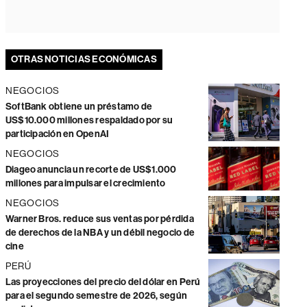
OTRAS NOTICIAS ECONÓMICAS
NEGOCIOS
SoftBank obtiene un préstamo de
US$10.000 millones respaldado por su
participación en OpenAI
NEGOCIOS
Diageo anuncia un recorte de US$1.000
millones para impulsar el crecimiento
NEGOCIOS
Warner Bros. reduce sus ventas por pérdida
de derechos de la NBA y un débil negocio de
cine
PERÚ
Las proyecciones del precio del dólar en Perú
para el segundo semestre de 2026, según