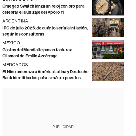
Omega x Swatch lanza un reloj con oro para
celebrar el alunizaje del Apollo 11
ARGENTINA
IPC de julio 2026: de cuánto sería la inflación,
según las consultoras
MÉXICO
Gastos del Mundial le pasan factura a
Ollamani de Emilio Azcárraga
MERCADOS
El Niño amenaza a América Latina y Deutsche
Bank identifica los países más expuestos
PUBLICIDAD