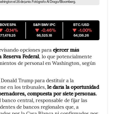
ashington el 25 de junio. Fotógrafo: Al Drago/Bloomberg.
IBOVESPA
S&P/BMV IPC
BTC/USD
-0.14%
-0.46%
-1.00%
177,478.25
66,525.18
64,136.26
evisando opciones para
ejercer más
la Reserva Federal
, lo que potencialmente
amientos de personal en Washington, según
 Donald Trump para destituir a la
ene en los tribunales,
le daría la oportunidad
bernadores, compuesta por siete personas.
banco central, responsable de fijar las
identes de bancos regionales que, a
ados por la Casa Blanca ni confirmados por