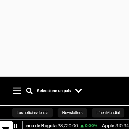
Seleccione un país
Las noticias del día
Newsletters
Línea Mundial
Banco de Bogota
38,720.00
Apple
310.94
0.00%
0.00
Bloomberg 