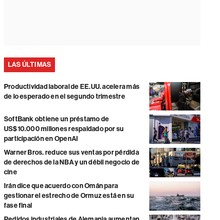
LAS ÚLTIMAS
Productividad laboral de EE.UU. acelera más
de lo esperado en el segundo trimestre
SoftBank obtiene un préstamo de
US$10.000 millones respaldado por su
participación en OpenAI
Warner Bros. reduce sus ventas por pérdida
de derechos de la NBA y un débil negocio de
cine
Irán dice que acuerdo con Omán para
gestionar el estrecho de Ormuz está en su
fase final
Pedidos industriales de Alemania aumentan