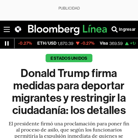
PUBLICIDAD
Ingresar
7%
ETH/USD
-0.27%
Visa
+1.07%
MercadoL
1,870.39
369.59
ESTADOS UNIDOS
Donald Trump firma
medidas para deportar
migrantes y restringir la
ciudadanía: los detalles
El presidente firmó una proclamación para poner fin
al proceso de asilo, que según los funcionarios
permitiría la expulsión inmediata de quienes se