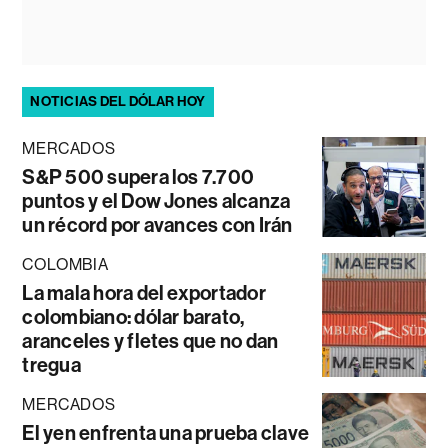
NOTICIAS DEL DÓLAR HOY
MERCADOS
S&P 500 supera los 7.700
puntos y el Dow Jones alcanza
un récord por avances con Irán
COLOMBIA
La mala hora del exportador
colombiano: dólar barato,
aranceles y fletes que no dan
tregua
MERCADOS
El yen enfrenta una prueba clave