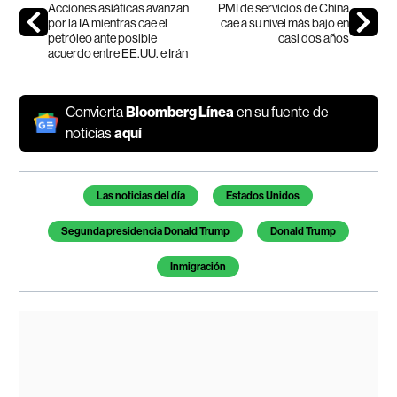
Acciones asiáticas avanzan
PMI de servicios de China
por la IA mientras cae el
cae a su nivel más bajo en
petróleo ante posible
casi dos años
acuerdo entre EE.UU. e Irán
Convierta
Bloomberg Línea
en su fuente de
noticias
aquí
Temas de este artículo
Las noticias del día
Estados Unidos
Segunda presidencia Donald Trump
Donald Trump
Inmigración