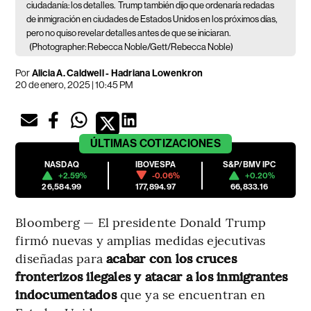
ciudadanía: los detalles.
Trump también dijo que ordenaría redadas
de inmigración en ciudades de Estados Unidos en los próximos días,
pero no quiso revelar detalles antes de que se iniciaran.
(Photographer: Rebecca Noble/Gett/Rebecca Noble)
Por
Alicia A. Caldwell - Hadriana Lowenkron
20 de enero, 2025 | 10:45 PM
ÚLTIMAS
COTIZACIONES
NASDAQ
IBOVESPA
S&P/BMV IPC
+2.59%
-0.06%
+0.20%
26,584.99
177,894.97
66,833.16
Bloomberg — El presidente Donald Trump
firmó nuevas y amplias medidas ejecutivas
diseñadas para
acabar con los cruces
fronterizos ilegales y atacar a los inmigrantes
indocumentados
que ya se encuentran en