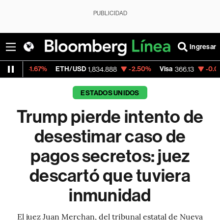
PUBLICIDAD
Ingresar
7%
ETH/USD
-2.50%
Visa
-0.04%
Mercad
1,834.888
366.13
ESTADOS UNIDOS
Trump pierde intento de
desestimar caso de
pagos secretos: juez
descartó que tuviera
inmunidad
El juez Juan Merchan, del tribunal estatal de Nueva