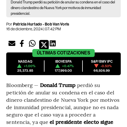
Donald Trump perdió su petición de anular su condena en el caso del
dinero clandestino de Nueva York por motivos de inmunidad
presidencial.
Por
Patricia Hurtado - Bob Van Voris
16 de diciembre, 2024 | 07:42 PM
ÚLTIMAS
COTIZACIONES
NASDAQ
IBOVESPA
S&P/BMV IPC
+1.00%
+0.47%
-0.53%
25,373.85
177,999.00
66,936.99
Bloomberg —
Donald Trump
perdió su
petición de anular su condena en el caso del
dinero clandestino de Nueva York por motivos
de inmunidad presidencial, aunque no es nada
seguro que el caso vaya a proceder a
sentencia, ya que
el presidente electo sigue