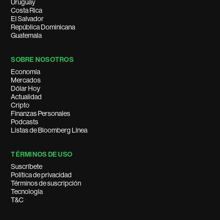
Uruguay
Costa Rica
El Salvador
República Dominicana
Guatemala
SOBRE NOSOTROS
Economía
Mercados
Dólar Hoy
Actualidad
Cripto
Finanzas Personales
Podcasts
Listas de Bloomberg Línea
TÉRMINOS DE USO
Suscríbete
Política de privacidad
Términos de suscripción
Tecnología
T&C