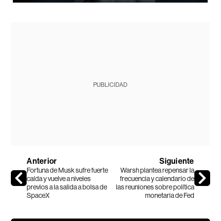
PUBLICIDAD
Anterior
Siguiente
Fortuna de Musk sufre fuerte
Warsh plantea repensar la
caída y vuelve a niveles
frecuencia y calendario de
previos a la salida a bolsa de
las reuniones sobre política
SpaceX
monetaria de Fed