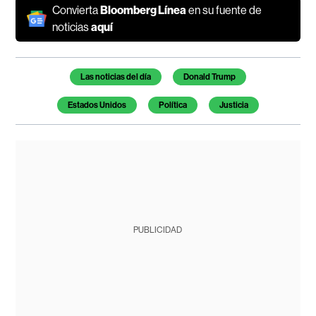
Convierta
Bloomberg Línea
en su fuente de
noticias
aquí
Temas de este artículo
Las noticias del día
Donald Trump
Estados Unidos
Política
Justicia
PUBLICIDAD