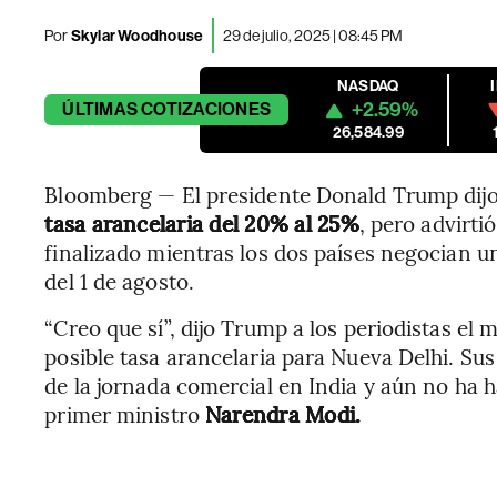
Por
Skylar Woodhouse
29 de julio, 2025 | 08:45 PM
NASDAQ
+2.59%
ÚLTIMAS
COTIZACIONES
26,584.99
Bloomberg — El presidente Donald Trump dij
tasa arancelaria del 20% al 25%
, pero advirti
finalizado mientras los dos países negocian u
del 1 de agosto.
“Creo que sí”, dijo Trump a los periodistas el
posible tasa arancelaria para Nueva Delhi. Sus
de la jornada comercial en India y aún no ha h
primer ministro
Narendra Modi.