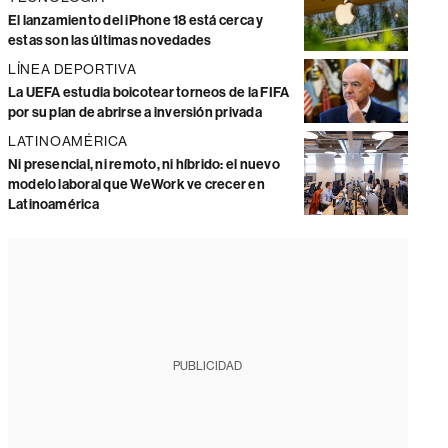
El lanzamiento del iPhone 18 está cerca y
estas son las últimas novedades
LÍNEA DEPORTIVA
La UEFA estudia boicotear torneos de la FIFA
por su plan de abrirse a inversión privada
LATINOAMÉRICA
Ni presencial, ni remoto, ni híbrido: el nuevo
modelo laboral que WeWork ve crecer en
Latinoamérica
PUBLICIDAD