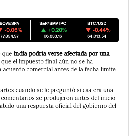
IBOVESPA
S&P/BMV IPC
BTC/USD
-0.06%
+0.20%
-0.44%
177,894.97
66,833.16
64,013.54
o que
India podría verse afectada por una
ó que el impuesto final aún no se ha
n acuerdo comercial antes de la fecha límite
 martes cuando se le preguntó si esa era una
 comentarios se produjeron antes del inicio
abido una respuesta oficial del gobierno del