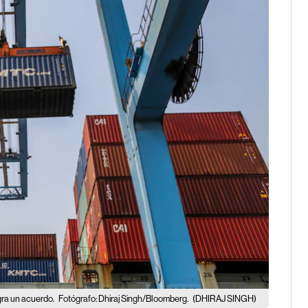
gra un acuerdo.
Fotógrafo: Dhiraj Singh/Bloomberg.
(DHIRAJ SINGH)