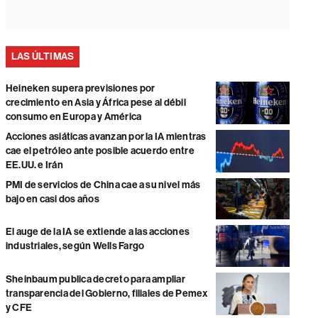
LAS ÚLTIMAS
Heineken supera previsiones por
crecimiento en Asia y África pese al débil
consumo en Europa y América
Acciones asiáticas avanzan por la IA mientras
cae el petróleo ante posible acuerdo entre
EE.UU. e Irán
PMI de servicios de China cae a su nivel más
bajo en casi dos años
El auge de la IA se extiende a las acciones
industriales, según Wells Fargo
Sheinbaum publica decreto para ampliar
transparencia del Gobierno, filiales de Pemex
y CFE