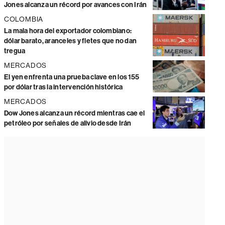
Jones alcanza un récord por avances con Irán
COLOMBIA
La mala hora del exportador colombiano:
dólar barato, aranceles y fletes que no dan
tregua
MERCADOS
El yen enfrenta una prueba clave en los 155
por dólar tras la intervención histórica
MERCADOS
Dow Jones alcanza un récord mientras cae el
petróleo por señales de alivio desde Irán