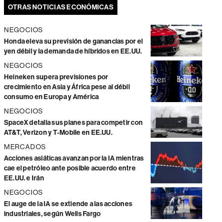
OTRAS NOTICIAS ECONÓMICAS
NEGOCIOS
Honda eleva su previsión de ganancias por el
yen débil y la demanda de híbridos en EE.UU.
NEGOCIOS
Heineken supera previsiones por
crecimiento en Asia y África pese al débil
consumo en Europa y América
NEGOCIOS
SpaceX detalla sus planes para competir con
AT&T, Verizon y T-Mobile en EE.UU.
MERCADOS
Acciones asiáticas avanzan por la IA mientras
cae el petróleo ante posible acuerdo entre
EE.UU. e Irán
NEGOCIOS
El auge de la IA se extiende a las acciones
industriales, según Wells Fargo