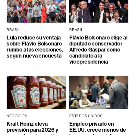
BRASIL
BRASIL
Lula reduce su ventaja
Flávio Bolsonaro elige al
sobre Flávio Bolsonaro
diputado conservador
rumbo a las elecciones,
Alfredo Gaspar como
según nueva encuesta
candidato a la
vicepresidencia
NEGOCIOS
ESTADOS UNIDOS
Kraft Heinz eleva
Empleo privado en
previsión para 2026 y
EE.UU. crece menos de