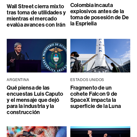
Colombia incauta
Wall Street cierra mixto
explosivos antes de la
tras toma de utilidades y
toma de posesión de De
mientras el mercado
la Espriella
evalúa avances con Irán
ARGENTINA
ESTADOS UNIDOS
Qué piensa de las
Fragmento de un
encuestas Luis Caputo
cohete Falcon 9 de
y el mensaje que dejó
SpaceX impacta la
para la industria y la
superficie de la Luna
construcción