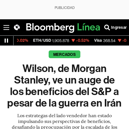
PUBLICIDAD
Ingresar
ETH/USD
-0.52%
Visa
-0.28%
MercadoLi
1,905.878
368.54
MERCADOS
Wilson, de Morgan
Stanley, ve un auge de
los beneficios del S&P a
pesar de la guerra en Irán
Los estrategas del lado vendedor han estado
impulsando sus perspectivas de beneficios,
desafiando la preocupación por la escalada de los