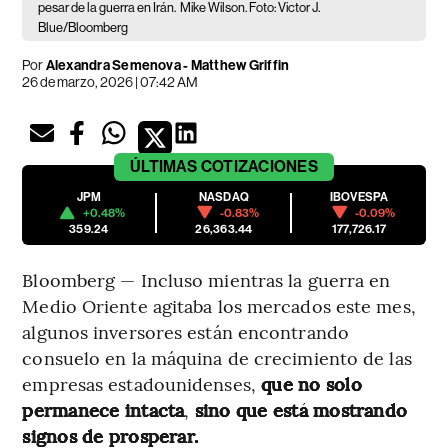
pesar de la guerra en Irán.
Mike Wilson. Foto: Victor J.
Blue/Bloomberg
Por
Alexandra Semenova - Matthew Griffin
26 de marzo, 2026 | 07:42 AM
ÚLTIMAS
COTIZACIONES
JPM
NASDAQ
IBOVESPA
+0.48%
-0.83%
-0.09%
359.24
26,363.44
177,726.17
Bloomberg — Incluso mientras la guerra en
Medio Oriente agitaba los mercados este mes,
algunos inversores están encontrando
consuelo en la máquina de crecimiento de las
empresas estadounidenses,
que no solo
permanece intacta
,
sino que está mostrando
signos de prosperar.