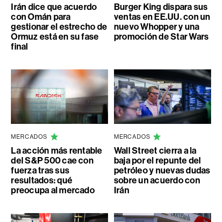
Irán dice que acuerdo
Burger King dispara sus
con Omán para
ventas en EE.UU. con un
gestionar el estrecho de
nuevo Whopper y una
Ormuz está en su fase
promoción de Star Wars
final
MERCADOS
MERCADOS
La acción más rentable
Wall Street cierra a la
del S&P 500 cae con
baja por el repunte del
fuerza tras sus
petróleo y nuevas dudas
resultados: qué
sobre un acuerdo con
preocupa al mercado
Irán