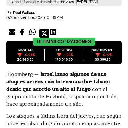
sur del Líbano, el 6 de noviembre de 2025.
(FADEL ITANI)
Por
Paul Wallace
07 de noviembre, 2025 | 04:19 AM
ÚLTIMAS
COTIZACIONES
NASDAQ
IBOVESPA
S&P/BMV IPC
-0.06%
-1.23%
-0.19%
26,348.35
175,546.36
66,396.15
Bloomberg —
Israel lanzó algunos de sus
ataques aéreos más intensos sobre Líbano
desde que acordó un alto al fuego
con el
grupo militante Hezbolá, respaldado por Irán,
hace aproximadamente un año.
Los ataques a última hora del jueves, que según
Israel estaban dirigidos contra emplazamientos