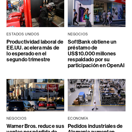
ESTADOS UNIDOS
NEGOCIOS
Productividad laboral de
SoftBank obtiene un
EE.UU. acelera más de
préstamo de
lo esperado en el
US$10.000 millones
segundo trimestre
respaldado por su
participación en OpenAI
NEGOCIOS
ECONOMÍA
Warner Bros. reduce sus
Pedidos industriales de
ventas por pérdida de
Alemania aumentan