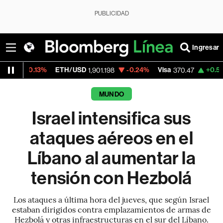
PUBLICIDAD
Ingresar
3%
ETH/USD
-0.24%
Visa
+0.52%
Mercado
1,901.198
370.47
MUNDO
Israel intensifica sus
ataques aéreos en el
Líbano al aumentar la
tensión con Hezbolá
Los ataques a última hora del jueves, que según Israel
estaban dirigidos contra emplazamientos de armas de
Hezbolá y otras infraestructuras en el sur del Líbano.