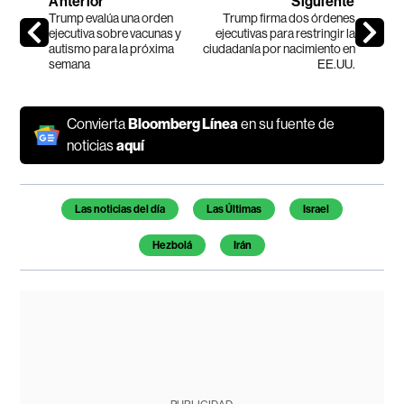
Anterior
Siguiente
Trump evalúa una orden
Trump firma dos órdenes
ejecutiva sobre vacunas y
ejecutivas para restringir la
autismo para la próxima
ciudadanía por nacimiento en
semana
EE.UU.
Convierta
Bloomberg Línea
en su fuente de
noticias
aquí
Temas de este artículo
Las noticias del día
Las Últimas
Israel
Hezbolá
Irán