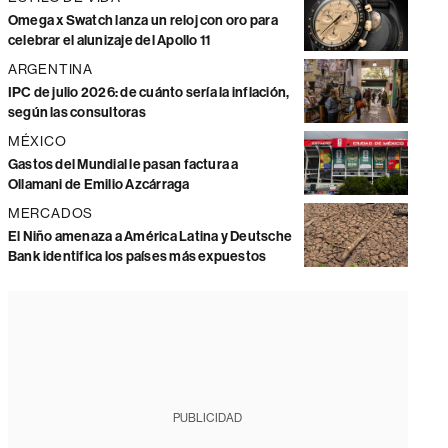
Omega x Swatch lanza un reloj con oro para
celebrar el alunizaje del Apollo 11
ARGENTINA
IPC de julio 2026: de cuánto sería la inflación,
según las consultoras
MÉXICO
Gastos del Mundial le pasan factura a
Ollamani de Emilio Azcárraga
MERCADOS
El Niño amenaza a América Latina y Deutsche
Bank identifica los países más expuestos
PUBLICIDAD