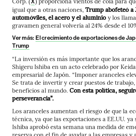
Corp. (
) proporciona vientos de cola para qu
X
igual que a otras naciones,
Trump abofeteó a 
automóviles, el acero y el aluminio
y los llama
gravamen general volvería al 24% desde el 10% 
Ver más:
El crecimiento de exportaciones de Japó
Trump
“La inversión es más importante que los arance
Shigeru Ishiba en un acto celebrado por Keid
empresarial de Japón. “Imponer aranceles elev
Se trata de invertir y crear puestos de traba
beneficios al mundo.
Con esta política, segui
perseverancia”.
Los aranceles aumentan el riesgo de que la e
técnica, ya que las exportaciones a EE.UU. ya 
Ishiba aprobó esta semana una medida de emer
reserva con el fin de ayudar a las empresas y 