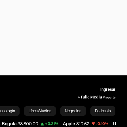
Ingresar
ecnología
Línea Studios
Negocios
Podcasts
800.00
Apple
310.62
USD COP
3,160.48
+0.21%
-0.10%
English