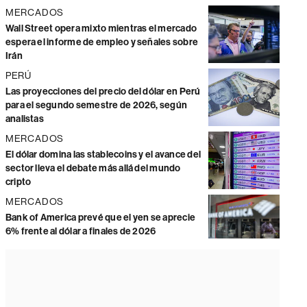
MERCADOS
Wall Street opera mixto mientras el mercado
espera el informe de empleo y señales sobre
Irán
PERÚ
Las proyecciones del precio del dólar en Perú
para el segundo semestre de 2026, según
analistas
MERCADOS
El dólar domina las stablecoins y el avance del
sector lleva el debate más allá del mundo
cripto
MERCADOS
Bank of America prevé que el yen se aprecie
6% frente al dólar a finales de 2026