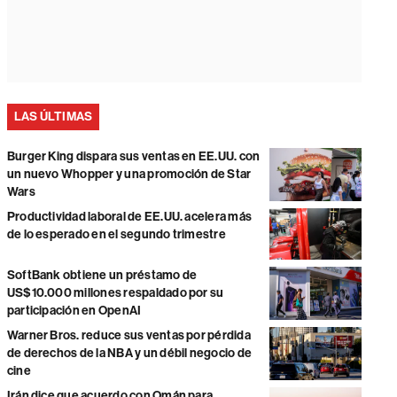
LAS ÚLTIMAS
Burger King dispara sus ventas en EE.UU. con
un nuevo Whopper y una promoción de Star
Wars
Productividad laboral de EE.UU. acelera más
de lo esperado en el segundo trimestre
SoftBank obtiene un préstamo de
US$10.000 millones respaldado por su
participación en OpenAI
Warner Bros. reduce sus ventas por pérdida
de derechos de la NBA y un débil negocio de
cine
Irán dice que acuerdo con Omán para