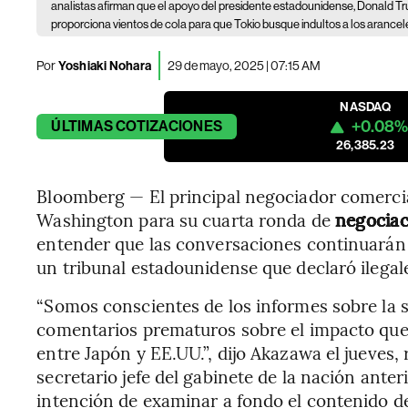
analistas afirman que el apoyo del presidente estadounidense, Donald Tru
proporciona vientos de cola para que Tokio busque indultos a los arancel
Por
Yoshiaki Nohara
29 de mayo, 2025 | 07:15 AM
NASDAQ
+0.08%
ÚLTIMAS
COTIZACIONES
26,385.23
Bloomberg — El principal negociador comercia
Washington para su cuarta ronda de
negociac
entender que las conversaciones continuarán s
un tribunal estadounidense que declaró ilegale
“Somos conscientes de los informes sobre la 
comentarios prematuros sobre el impacto que
entre Japón y EE.UU.”, dijo Akazawa el jueves,
secretario jefe del gabinete de la nación ant
intención de examinar a fondo el contenido de