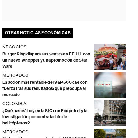
OTRAS NOTICIAS ECONÓMICAS
NEGOCIOS
Burger King dispara sus ventas en EE.UU. con
un nuevo Whopper y una promoción de Star
Wars
MERCADOS
La acción más rentable del S&P 500 cae con
fuerza tras sus resultados: qué preocupa al
mercado
COLOMBIA
¿Qué pasará hoy en la SIC con Ecopetrol y la
investigación por contratación de
helicópteros?
MERCADOS