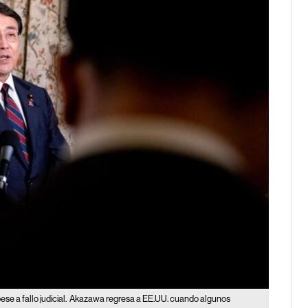
e a fallo judicial.
Akazawa regresa a EE.UU. cuando algunos