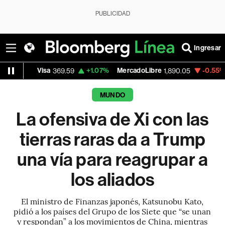
PUBLICIDAD
Ingresar
isa
+1.07%
MercadoLibre
-0.55%
Banco de
369.59
1,890.05
MUNDO
La ofensiva de Xi con las
tierras raras da a Trump
una vía para reagrupar a
los aliados
El ministro de Finanzas japonés, Katsunobu Kato,
pidió a los países del Grupo de los Siete que “se unan
y respondan” a los movimientos de China, mientras