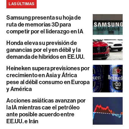
LAS ÚLTIMAS
Samsung presenta su hoja de
ruta de memorias 3D para
competir por el liderazgo en IA
Honda eleva su previsión de
ganancias por el yen débil y la
demanda de híbridos en EE.UU.
Heineken supera previsiones por
crecimiento en Asia y África
pese al débil consumo en Europa
y América
Acciones asiáticas avanzan por
la IA mientras cae el petróleo
ante posible acuerdo entre
EE.UU. e Irán