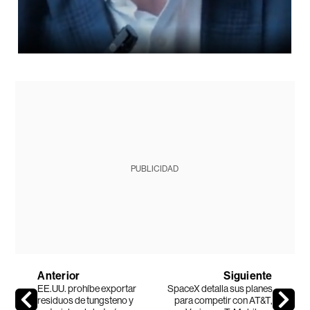
PUBLICIDAD
Anterior
Siguiente
EE.UU. prohíbe exportar
SpaceX detalla sus planes
residuos de tungsteno y
para competir con AT&T,