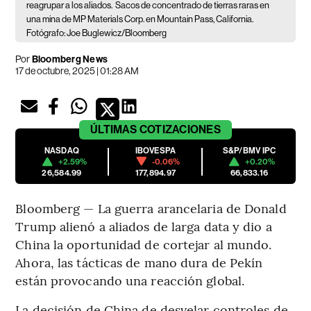
reagrupar a los aliados.
Sacos de concentrado de tierras raras en
una mina de MP Materials Corp. en Mountain Pass, California.
Fotógrafo: Joe Buglewicz/Bloomberg
Por
Bloomberg News
17 de octubre, 2025 | 01:28 AM
ÚLTIMAS
COTIZACIONES
NASDAQ
IBOVESPA
S&P/BMV IPC
+2.59%
-0.06%
+0.20%
26,584.99
177,894.97
66,833.16
Bloomberg — La guerra arancelaria de Donald
Trump alienó a aliados de larga data y dio a
China la oportunidad de cortejar al mundo.
Ahora, las tácticas de mano dura de Pekín
están provocando una reacción global.
La decisión de China de desvelar controles de