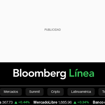
PUBLICIDAD
Mercados
Summit
Cripto
Latinoamérica
T
MercadoLibre
1,885.96
Banco de Bogota
+0.44%
+0.34%
Green
Economía
Estilo de vida
Mundo
Videos