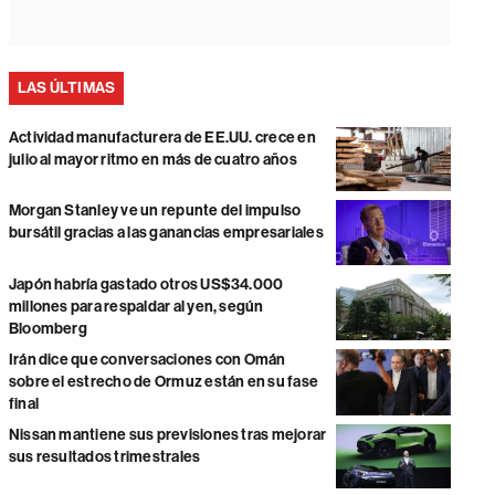
LAS ÚLTIMAS
Actividad manufacturera de EE.UU. crece en
julio al mayor ritmo en más de cuatro años
Morgan Stanley ve un repunte del impulso
bursátil gracias a las ganancias empresariales
Japón habría gastado otros US$34.000
millones para respaldar al yen, según
Bloomberg
Irán dice que conversaciones con Omán
sobre el estrecho de Ormuz están en su fase
final
Nissan mantiene sus previsiones tras mejorar
sus resultados trimestrales