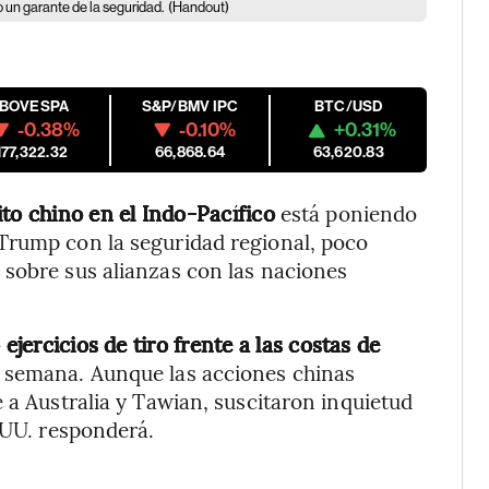
o un garante de la seguridad.
(Handout)
IBOVESPA
S&P/BMV IPC
BTC/USD
-0.38%
-0.10%
+0.31%
177,322.32
66,868.64
63,620.83
cito chino en el Indo-Pacífico
está poniendo
Trump con la seguridad regional, poco
 sobre sus alianzas con las naciones
ejercicios de tiro frente a las costas de
a semana. Aunque las acciones chinas
 a Australia y Tawian, suscitaron inquietud
.UU. responderá.