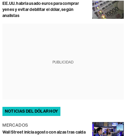
EE.UU. habría usado euros para comprar
yenes y evitar debilitar el dólar, según
analistas
PUBLICIDAD
NOTICIAS DEL DÓLAR HOY
MERCADOS
Wall Street inicia agosto con alzas tras caída