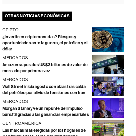
OTRAS NOTICIAS ECONÓMICAS
CRIPTO
¿Invertir en criptomonedas? Riesgos y
oportunidades ante la guerra, el petróleo y el
dólar
MERCADOS
Amazon supera los US$3 billones de valor de
mercado por primera vez
MERCADOS
Wall Street inicia agosto con alzas tras caída
del petróleo por alivio de tensiones con Irán
MERCADOS
Morgan Stanley ve un repunte del impulso
bursátil gracias a las ganancias empresariales
CENTROAMÉRICA
Las marcas más elegidas por los hogares de