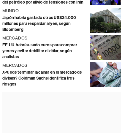
del petróleo por alivio de tensiones con Irán
MUNDO
Japón habría gastado otros US$34.000
millones para respaldar al yen, según
Bloomberg
MERCADOS
EE.UU. habría usado euros para comprar
yenes y evitar debilitar el dólar, según
analistas
MERCADOS
¿Puede terminar la calma en el mercado de
divisas? Goldman Sachs identifica tres
riesgos