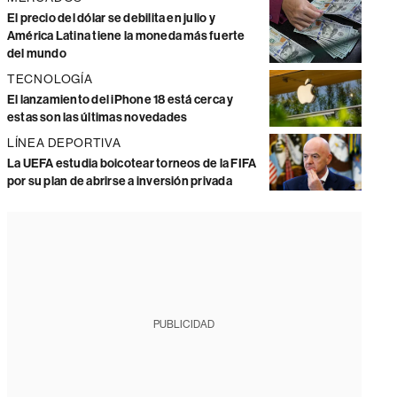
El precio del dólar se debilita en julio y
América Latina tiene la moneda más fuerte
del mundo
TECNOLOGÍA
El lanzamiento del iPhone 18 está cerca y
estas son las últimas novedades
LÍNEA DEPORTIVA
La UEFA estudia boicotear torneos de la FIFA
por su plan de abrirse a inversión privada
PUBLICIDAD