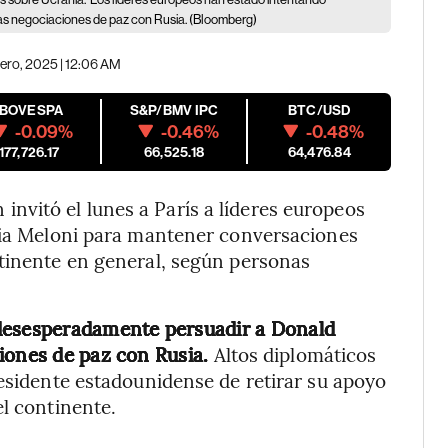
as negociaciones de paz con Rusia. (Bloomberg)
rero, 2025 | 12:06 AM
IBOVESPA
S&P/BMV IPC
BTC/USD
-0.09%
-0.46%
-0.48%
177,726.17
66,525.18
64,476.84
vitó el lunes a París a líderes europeos
rgia Meloni para mantener conversaciones
ntinente en general, según personas
 desesperadamente persuadir a Donald
iones de paz con Rusia.
Altos diplomáticos
residente estadounidense de retirar su apoyo
el continente.