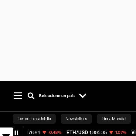
Seleccione un país
Las noticias del día
Newsletters
Línea Mundial
6.84
ETH/USD
1,895.35
Visa
368.54
-0.48%
-1.07%
-
Bloomberg 