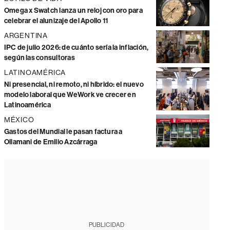
Omega x Swatch lanza un reloj con oro para
celebrar el alunizaje del Apollo 11
ARGENTINA
IPC de julio 2026: de cuánto sería la inflación,
según las consultoras
LATINOAMÉRICA
Ni presencial, ni remoto, ni híbrido: el nuevo
modelo laboral que WeWork ve crecer en
Latinoamérica
MÉXICO
Gastos del Mundial le pasan factura a
Ollamani de Emilio Azcárraga
PUBLICIDAD