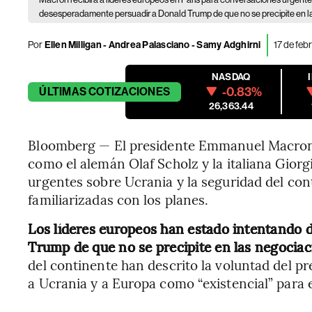
desesperadamente persuadir a Donald Trump de que no se precipite en l
Por
Ellen Milligan - Andrea Palasciano - Samy Adghirni
17 de feb
NASDAQ
-0.83%
ÚLTIMAS
COTIZACIONES
26,363.44
Bloomberg — El presidente Emmanuel Macron in
como el alemán Olaf Scholz y la italiana Gio
urgentes sobre Ucrania y la seguridad del co
familiarizadas con los planes.
Los líderes europeos han estado intentando
Trump de que no se precipite en las negociac
del continente han descrito la voluntad del p
a Ucrania y a Europa como “existencial” para 