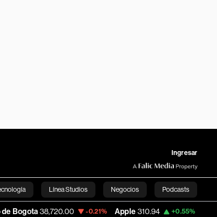
Ingresar
ecnología
Línea Studios
Negocios
Podcasts
,720.00
Apple
310.94
USD COP
3,175.95
-0.21%
+0.55%
English