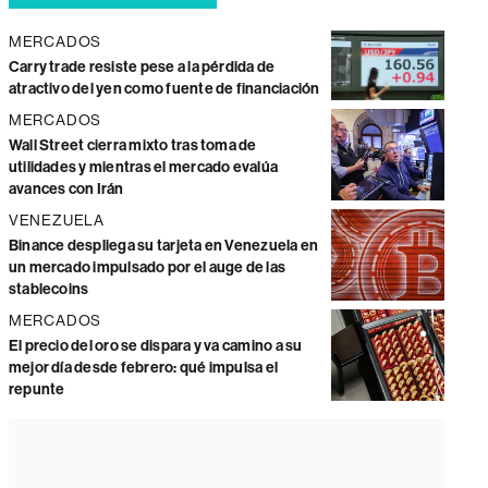
MERCADOS
Carry trade resiste pese a la pérdida de
atractivo del yen como fuente de financiación
MERCADOS
Wall Street cierra mixto tras toma de
utilidades y mientras el mercado evalúa
avances con Irán
VENEZUELA
Binance despliega su tarjeta en Venezuela en
un mercado impulsado por el auge de las
stablecoins
MERCADOS
El precio del oro se dispara y va camino a su
mejor día desde febrero: qué impulsa el
repunte