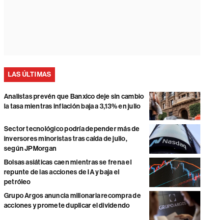
LAS ÚLTIMAS
Analistas prevén que Banxico deje sin cambio
la tasa mientras inflación baja a 3,13% en julio
Sector tecnológico podría depender más de
inversores minoristas tras caída de julio,
según JPMorgan
Bolsas asiáticas caen mientras se frena el
repunte de las acciones de IA y baja el
petróleo
Grupo Argos anuncia millonaria recompra de
acciones y promete duplicar el dividendo