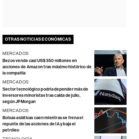
OTRAS NOTICIAS ECONÓMICAS
MERCADOS
Bezos vende casi US$350 millones en
acciones de Amazon tras máximo histórico de
la compañía
MERCADOS
Sector tecnológico podría depender más de
inversores minoristas tras caída de julio,
según JPMorgan
MERCADOS
Bolsas asiáticas caen mientras se frena el
repunte de las acciones de IA y baja el
petróleo
TECNOLOGÍA