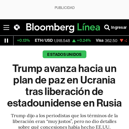
PUBLICIDAD
Ingresar
13%
ETH/USD
+0.24%
Visa
-2.15%
Mercad
1,918.548
362.50
ESTADOS UNIDOS
Trump avanza hacia un
plan de paz en Ucrania
tras liberación de
estadounidense en Rusia
Trump dijo a los periodistas que los términos de la
liberación eran “muy justos”, pero no dio detalles
sobre qué concesiones había hecho EE.UU.