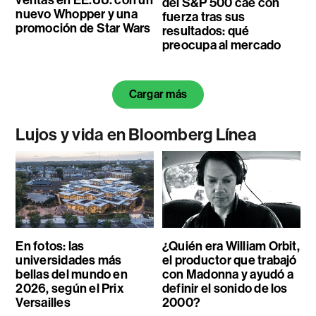
del S&P 500 cae con
nuevo Whopper y una
fuerza tras sus
promoción de Star Wars
resultados: qué
preocupa al mercado
Cargar más
Lujos y vida en Bloomberg Línea
En fotos: las
¿Quién era William Orbit,
universidades más
el productor que trabajó
bellas del mundo en
con Madonna y ayudó a
2026, según el Prix
definir el sonido de los
Versailles
2000?