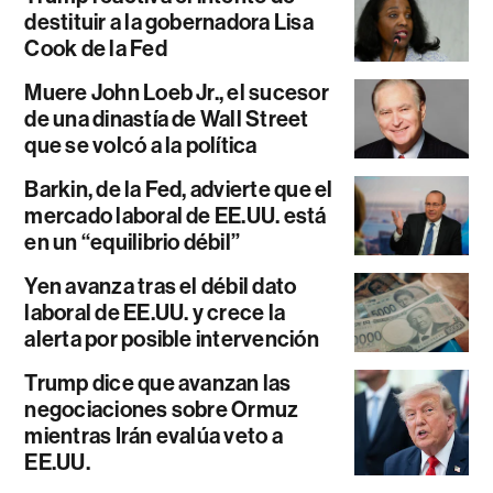
destituir a la gobernadora Lisa
Cook de la Fed
Muere John Loeb Jr., el sucesor
de una dinastía de Wall Street
que se volcó a la política
Barkin, de la Fed, advierte que el
mercado laboral de EE.UU. está
en un “equilibrio débil”
Yen avanza tras el débil dato
laboral de EE.UU. y crece la
alerta por posible intervención
Trump dice que avanzan las
negociaciones sobre Ormuz
mientras Irán evalúa veto a
EE.UU.