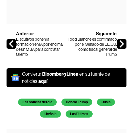
Anterior
Siguiente
Ejecutivos ponen la
Todd Blanche es confirmado
formación en IA por encima
por el Senado de EE.UU.
de un MBA para contratar
como fiscal general de
talento
Trump
Convierta
Bloomberg Línea
en su fuente de
noticias
aquí
Temas de este artículo
Las noticias del día
Donald Trump
Rusia
Ucrânia
Las Últimas