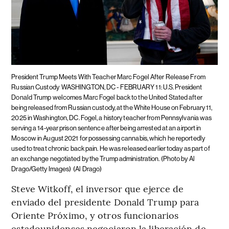
President Trump Meets With Teacher Marc Fogel After Release From
Russian Custody
WASHINGTON, DC - FEBRUARY 11: U.S. President
Donald Trump welcomes Marc Fogel back to the United Stated after
being released from Russian custody, at the White House on February 11,
2025 in Washington, DC. Fogel, a history teacher from Pennsylvania was
serving a 14-year prison sentence after being arrested at an airport in
Moscow in August 2021 for possessing cannabis, which he reportedly
used to treat chronic back pain. He was released earlier today as part of
an exchange negotiated by the Trump administration. (Photo by Al
Drago/Getty Images)
(Al Drago)
Steve Witkoff, el inversor que ejerce de
enviado del presidente Donald Trump para
Oriente Próximo, y otros funcionarios
estadounidenses negociaron la liberación de