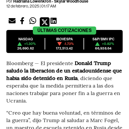
Por
Hadriana Lowenkron - Skylar Woodhouse
12 de febrero, 2025 | 01:17 AM
ÚLTIMAS
COTIZACIONES
NASDAQ
IBOVESPA
S&P/BMV IPC
+1.30%
-1.73%
+0.82%
26,690.62
172,513.42
66,938.64
Bloomberg — El presidente
Donald Trump
saludó la liberación de un estadounidense que
había sido detenido en Rusia
, diciendo que
esperaba que la medida permitiera a las dos
naciones trabajar para poner fin a la guerra en
Ucrania.
“Creo que hay buena voluntad, en términos de
la guerra”, dijo Trump al saludar a Marc Fogel,
un maestro de escuela retenido en Rusia desde