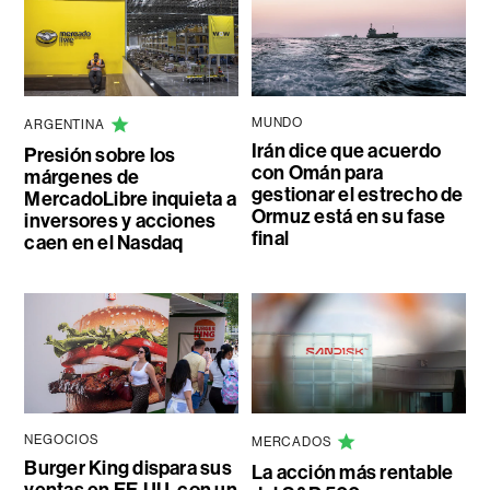
MUNDO
ARGENTINA
Irán dice que acuerdo
Presión sobre los
con Omán para
márgenes de
gestionar el estrecho de
MercadoLibre inquieta a
Ormuz está en su fase
inversores y acciones
final
caen en el Nasdaq
NEGOCIOS
MERCADOS
Burger King dispara sus
La acción más rentable
ventas en EE.UU. con un