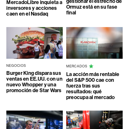
gestionar el estrecho de
MercadoLibre inquieta a
Ormuz está en su fase
inversores y acciones
final
caen en el Nasdaq
NEGOCIOS
MERCADOS
Burger King dispara sus
La acción más rentable
ventas en EE.UU. con un
del S&P 500 cae con
nuevo Whopper y una
fuerza tras sus
promoción de Star Wars
resultados: qué
preocupa al mercado