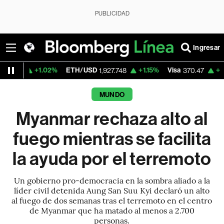
PUBLICIDAD
Ingresar
1.02%
ETH/USD
+1.15%
Visa
+0.52%
Merc
1,927.748
370.47
MUNDO
Myanmar rechaza alto al
fuego mientras se facilita
la ayuda por el terremoto
Un gobierno pro-democracia en la sombra aliado a la
líder civil detenida Aung San Suu Kyi declaró un alto
al fuego de dos semanas tras el terremoto en el centro
de Myanmar que ha matado al menos a 2.700
personas.