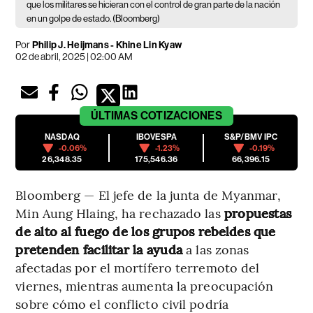
que los militares se hicieran con el control de gran parte de la nación
en un golpe de estado. (Bloomberg)
Por
Philip J. Heijmans - Khine Lin Kyaw
02 de abril, 2025 | 02:00 AM
ÚLTIMAS
COTIZACIONES
NASDAQ
IBOVESPA
S&P/BMV IPC
-0.06%
-1.23%
-0.19%
26,348.35
175,546.36
66,396.15
Bloomberg — El jefe de la junta de Myanmar,
Min Aung Hlaing, ha rechazado las
propuestas
de alto al fuego de los grupos rebeldes que
pretenden facilitar la ayuda
a las zonas
afectadas por el mortífero terremoto del
viernes, mientras aumenta la preocupación
sobre cómo el conflicto civil podría