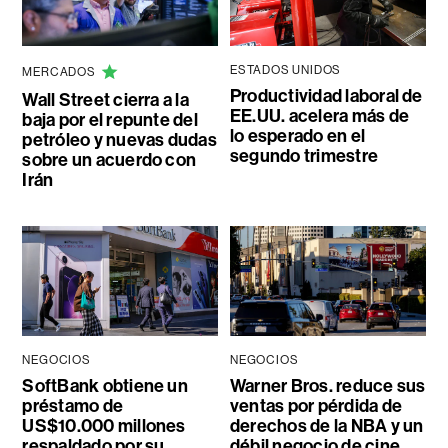
ESTADOS UNIDOS
MERCADOS
Productividad laboral de
Wall Street cierra a la
EE.UU. acelera más de
baja por el repunte del
lo esperado en el
petróleo y nuevas dudas
segundo trimestre
sobre un acuerdo con
Irán
NEGOCIOS
NEGOCIOS
SoftBank obtiene un
Warner Bros. reduce sus
préstamo de
ventas por pérdida de
US$10.000 millones
derechos de la NBA y un
respaldado por su
débil negocio de cine