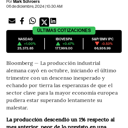
Por
Mark Schroers
06 de diciembre, 2024 | 10:30 AM
ÚLTIMAS
COTIZACIONES
NASDAQ
IBOVESPA
S&P/BMV IPC
+1.00%
+0.47%
-0.53%
25,373.85
177,999.00
66,936.99
Bloomberg — La producción industrial
alemana cayó en octubre, iniciando el último
trimestre con un descenso inesperado y
echando por tierra las esperanzas de que el
sector clave para la mayor economía europea
pudiera estar superando lentamente su
malestar.
La producción descendió un 1% respecto al
mes anterior, peor de lo previsto en una