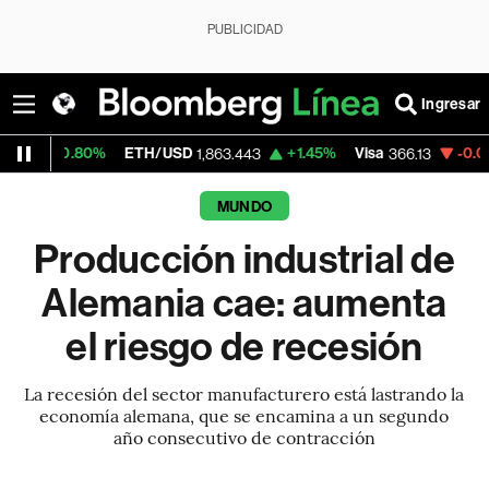
PUBLICIDAD
Ingresar
0%
ETH/USD
+1.45%
Visa
-0.04%
Mercad
1,863.443
366.13
MUNDO
Producción industrial de
Alemania cae: aumenta
el riesgo de recesión
La recesión del sector manufacturero está lastrando la
economía alemana, que se encamina a un segundo
año consecutivo de contracción