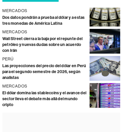
MERCADOS
Dos datos pondrán a prueba al dólar y a estas
tres monedas de América Latina
MERCADOS
Wall Street cierra a la baja por el repunte del
petróleo y nuevas dudas sobre un acuerdo
con Irán
PERÚ
Las proyecciones del precio del dólar en Perú
para el segundo semestre de 2026, según
analistas
MERCADOS
El dólar domina las stablecoins y el avance del
sector lleva el debate más allá del mundo
cripto