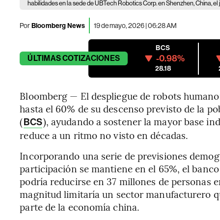
habilidades en la sede de UBTech Robotics Corp. en Shenzhen, China, el j
Por
Bloomberg News
19 de mayo, 2026 | 06:28 AM
BCS
-0.98%
ÚLTIMAS
COTIZACIONES
28.18
Bloomberg — El despliegue de robots humanoi
hasta el 60% de su descenso previsto de la po
(
), ayudando a sostener la mayor base ind
BCS
reduce a un ritmo no visto en décadas.
Incorporando una serie de previsiones demogr
participación se mantiene en el 65%, el banco 
podría reducirse en 37 millones de personas e
magnitud limitaría un sector manufacturero 
parte de la economía china.