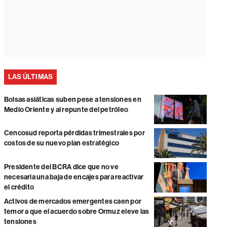
LAS ÚLTIMAS
Bolsas asiáticas suben pese a tensiones en
Medio Oriente y al repunte del petróleo
Cencosud reporta pérdidas trimestrales por
costos de su nuevo plan estratégico
Presidente del BCRA dice que no ve
necesaria una baja de encajes para reactivar
el crédito
Activos de mercados emergentes caen por
temor a que el acuerdo sobre Ormuz eleve las
tensiones