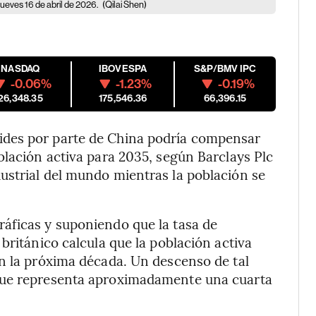
ueves 16 de abril de 2026.
(Qilai Shen)
NASDAQ
IBOVESPA
S&P/BMV IPC
-0.06%
-1.23%
-0.19%
26,348.35
175,546.36
66,396.15
des por parte de China podría compensar
blación activa para 2035, según Barclays Plc
ustrial del mundo mientras la población se
áficas y suponiendo que la tasa de
británico calcula que la población activa
n la próxima década. Un descenso de tal
que representa aproximadamente una cuarta