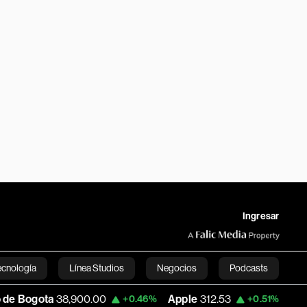
Ingresar
ecnología
Línea Studios
Negocios
Podcasts
,900.00
Apple
312.53
USD COP
3,159.39
+0.46%
+0.51%
English