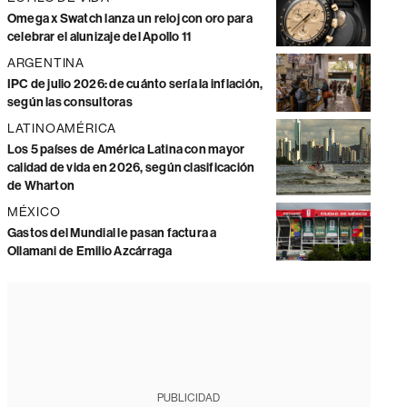
Omega x Swatch lanza un reloj con oro para
celebrar el alunizaje del Apollo 11
ARGENTINA
IPC de julio 2026: de cuánto sería la inflación,
según las consultoras
LATINOAMÉRICA
Los 5 países de América Latina con mayor
calidad de vida en 2026, según clasificación
de Wharton
MÉXICO
Gastos del Mundial le pasan factura a
Ollamani de Emilio Azcárraga
PUBLICIDAD