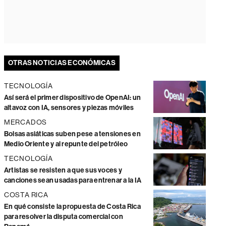
OTRAS NOTICIAS ECONÓMICAS
TECNOLOGÍA
Así será el primer dispositivo de OpenAI: un
altavoz con IA, sensores y piezas móviles
MERCADOS
Bolsas asiáticas suben pese a tensiones en
Medio Oriente y al repunte del petróleo
TECNOLOGÍA
Artistas se resisten a que sus voces y
canciones sean usadas para entrenar a la IA
COSTA RICA
En qué consiste la propuesta de Costa Rica
para resolver la disputa comercial con