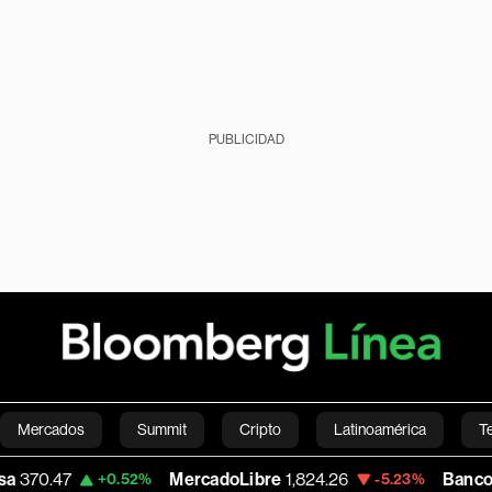
PUBLICIDAD
Mercados
Summit
Cripto
Latinoamérica
T
MercadoLibre
1,824.26
Banco de Bogota
38
.52%
-5.23%
Green
Economía
Estilo de vida
Mundo
Videos