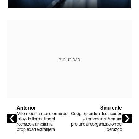
PUBLICIDAD
Anterior
Siguiente
Milei modifica su reforma de
Google pierde a destacados
la ley de tierras tras el
veteranos de IA en una
rechazo a ampliar la
profunda reorganización del
propiedad extranjera
liderazgo