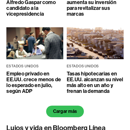
Alfredo Gaspar como
aumenta su inversión
candidato a la
para revitalizar sus
vicepresidencia
marcas
ESTADOS UNIDOS
ESTADOS UNIDOS
Empleo privado en
Tasas hipotecarias en
EE.UU. crece menos de
EE.UU. alcanzan su nivel
lo esperado en julio,
más alto en un año y
según ADP
frenan la demanda
Cargar más
Lujos y vida en Bloomberg Línea