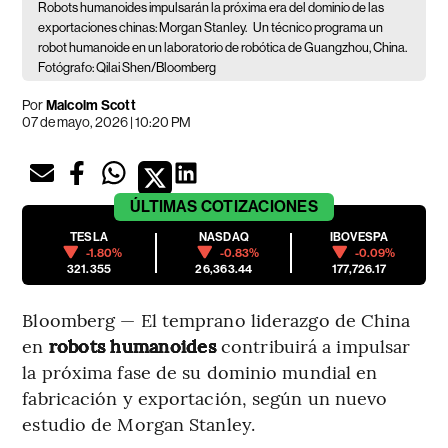
Robots humanoides impulsarán la próxima era del dominio de las
exportaciones chinas: Morgan Stanley.
Un técnico programa un
robot humanoide en un laboratorio de robótica de Guangzhou, China.
Fotógrafo: Qilai Shen/Bloomberg
Por
Malcolm Scott
07 de mayo, 2026 | 10:20 PM
ÚLTIMAS
COTIZACIONES
TESLA
NASDAQ
IBOVESPA
-1.80%
-0.83%
-0.09%
321.355
26,363.44
177,726.17
Bloomberg — El temprano liderazgo de China
en
robots humanoides
contribuirá a impulsar
la próxima fase de su dominio mundial en
fabricación y exportación, según un nuevo
estudio de Morgan Stanley.