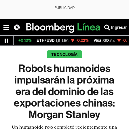
PUBLICIDAD
Ingresar
10%
ETH/USD
-0.22%
Visa
-0.28%
Mercad
1,911.56
368.54
TECNOLOGÍA
Robots humanoides
impulsarán la próxima
era del dominio de las
exportaciones chinas:
Morgan Stanley
Un humanoide rojo completó recientemente una