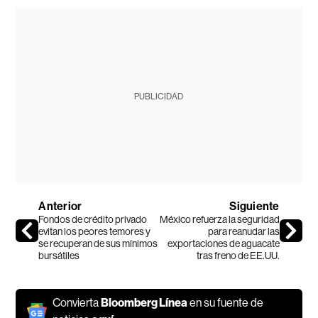
PUBLICIDAD
Anterior
Siguiente
Fondos de crédito privado
México refuerza la seguridad
evitan los peores temores y
para reanudar las
se recuperan de sus mínimos
exportaciones de aguacate
bursátiles
tras freno de EE.UU.
Convierta
Bloomberg Línea
en su fuente de