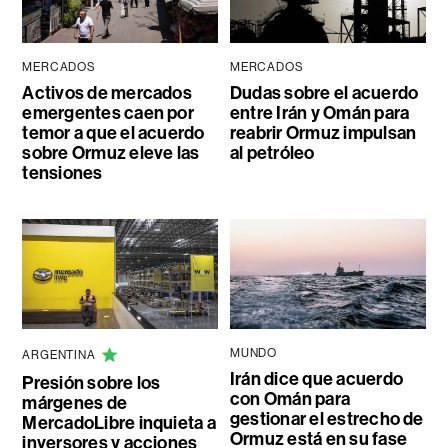
MERCADOS
MERCADOS
Activos de mercados
Dudas sobre el acuerdo
emergentes caen por
entre Irán y Omán para
temor a que el acuerdo
reabrir Ormuz impulsan
sobre Ormuz eleve las
al petróleo
tensiones
MUNDO
ARGENTINA
Irán dice que acuerdo
Presión sobre los
con Omán para
márgenes de
gestionar el estrecho de
MercadoLibre inquieta a
Ormuz está en su fase
inversores y acciones