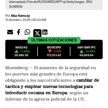
interceptado. Foto de RUI SOARES/AFP vía Getty Images.
(RUI
SOARES)
Por
Max Ramsay
31 de enero, 2026 | 08:43 AM
ÚLTIMAS
COTIZACIONES
NASDAQ
IBOVESPA
S&P/BMV IPC
+1.30%
-1.73%
+0.82%
26,690.62
172,513.42
66,938.64
Bloomberg — El aumento de la seguridad en
los puertos más grandes de Europa está
obligando a los narcotraficantes a
cambiar de
táctica y emplear nuevas tecnologías para
introducir cocaína en Europa
, según un
informe de la agencia policial de la UE.