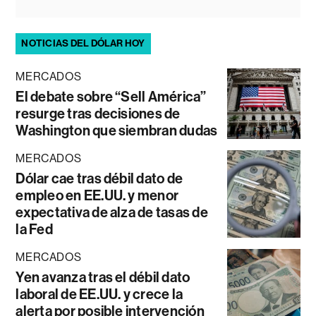
NOTICIAS DEL DÓLAR HOY
MERCADOS
El debate sobre “Sell América”
resurge tras decisiones de
Washington que siembran dudas
MERCADOS
Dólar cae tras débil dato de
empleo en EE.UU. y menor
expectativa de alza de tasas de
la Fed
MERCADOS
Yen avanza tras el débil dato
laboral de EE.UU. y crece la
alerta por posible intervención