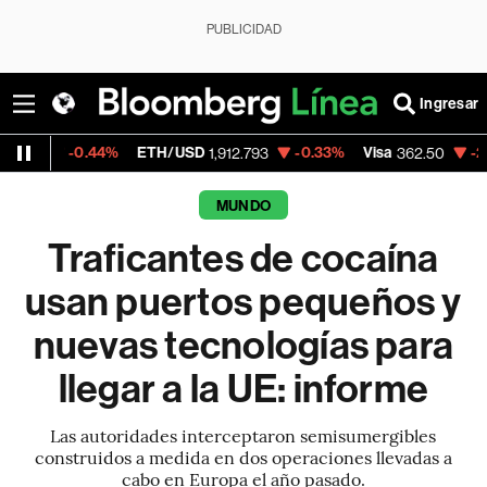
PUBLICIDAD
Ingresar
.44%
ETH/USD
-0.33%
Visa
-2.15%
Merc
1,912.793
362.50
MUNDO
Traficantes de cocaína
usan puertos pequeños y
nuevas tecnologías para
llegar a la UE: informe
Las autoridades interceptaron semisumergibles
construidos a medida en dos operaciones llevadas a
cabo en Europa el año pasado.