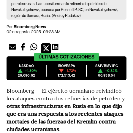
petróleo rusas.
Las luces iluminan la refinería de petróleo de
Novokuibyshevsk, operada por Rosneft PJSC, en Novokuibyshevsk,
región de Samara, Rusia.
(Andrey Rudakov)
Por
Bloomberg News
02 de agosto, 2025 | 09:23 AM
ÚLTIMAS
COTIZACIONES
NASDAQ
IBOVESPA
S&P/BMV IPC
+1.30%
-1.73%
+0.82%
26,690.62
172,513.42
66,938.64
Bloomberg — El ejército ucraniano reivindicó
los ataques contra dos refinerías de petróleo y
otras infraestructuras en Rusia en lo que dijo
que era una respuesta a los recientes ataques
mortales de las fuerzas del Kremlin contra
ciudades ucranianas
.