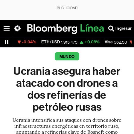
PUBLICIDAD
Ingresar
0.04%
ETH/USD
+0.08%
Visa
-2.15%
Mer
1,915.475
362.50
MUNDO
Ucrania asegura haber
atacado con drones a
dos refinerías de
petróleo rusas
Ucrania intensifica sus ataques con drones sobre
infraestructuras energéticas en territorio ruso,
apuntando a refinerías clave de Rosneft como