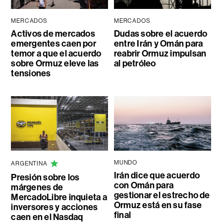
MERCADOS
MERCADOS
Activos de mercados
Dudas sobre el acuerdo
emergentes caen por
entre Irán y Omán para
temor a que el acuerdo
reabrir Ormuz impulsan
sobre Ormuz eleve las
al petróleo
tensiones
MUNDO
ARGENTINA
Irán dice que acuerdo
Presión sobre los
con Omán para
márgenes de
gestionar el estrecho de
MercadoLibre inquieta a
Ormuz está en su fase
inversores y acciones
final
caen en el Nasdaq