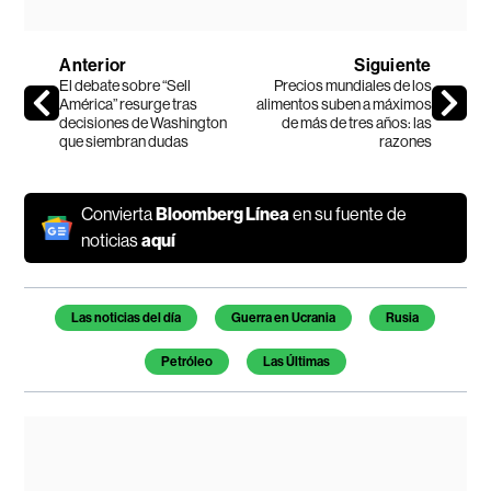
Anterior
Siguiente
El debate sobre “Sell
Precios mundiales de los
América” resurge tras
alimentos suben a máximos
decisiones de Washington
de más de tres años: las
que siembran dudas
razones
Convierta
Bloomberg Línea
en su fuente de
noticias
aquí
Temas de este artículo
Las noticias del día
Guerra en Ucrania
Rusia
Petróleo
Las Últimas