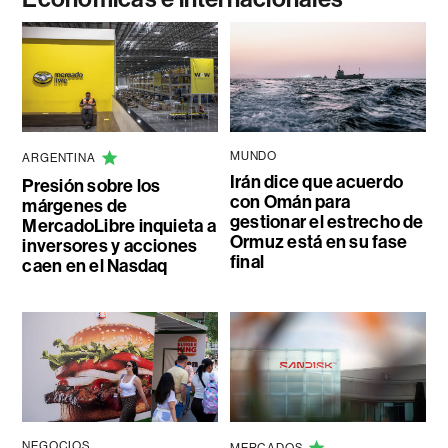
MUNDO
ARGENTINA
Irán dice que acuerdo
Presión sobre los
con Omán para
márgenes de
gestionar el estrecho de
MercadoLibre inquieta a
Ormuz está en su fase
inversores y acciones
final
caen en el Nasdaq
NEGOCIOS
MERCADOS