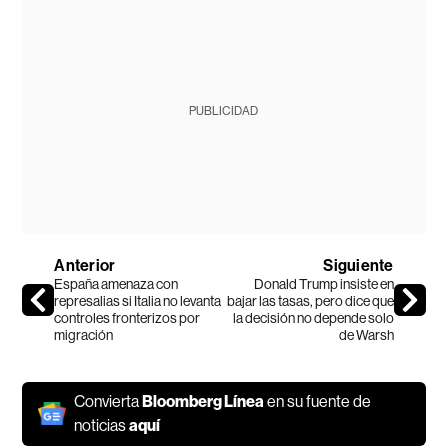
PUBLICIDAD
Anterior
Siguiente
España amenaza con
Donald Trump insiste en
represalias si Italia no levanta
bajar las tasas, pero dice que
controles fronterizos por
la decisión no depende solo
migración
de Warsh
Convierta
Bloomberg Línea
en su fuente de
noticias
aquí