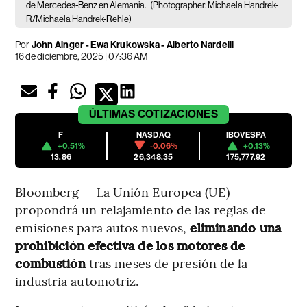
de Mercedes-Benz en Alemania.
(Photographer: Michaela Handrek-
R/Michaela Handrek-Rehle)
Por
John Ainger - Ewa Krukowska - Alberto Nardelli
16 de diciembre, 2025 | 07:36 AM
ÚLTIMAS
COTIZACIONES
F
NASDAQ
IBOVESPA
+0.51%
-0.06%
+0.13%
13.86
26,348.35
175,777.92
Bloomberg — La Unión Europea (UE)
propondrá un relajamiento de las reglas de
emisiones para autos nuevos,
eliminando una
prohibición efectiva de los motores de
combustión
tras meses de presión de la
industria automotriz.