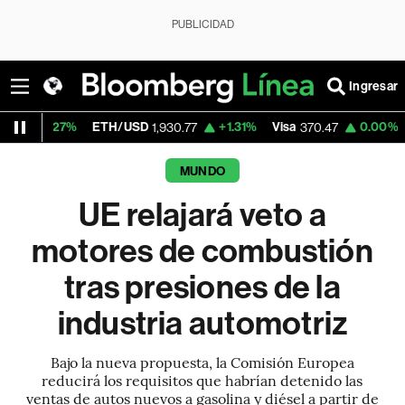
PUBLICIDAD
Ingresar
ETH/USD
+1.31%
Visa
0.00%
MercadoLibr
1,930.77
370.47
MUNDO
UE relajará veto a
motores de combustión
tras presiones de la
industria automotriz
Bajo la nueva propuesta, la Comisión Europea
reducirá los requisitos que habrían detenido las
ventas de autos nuevos a gasolina y diésel a partir de