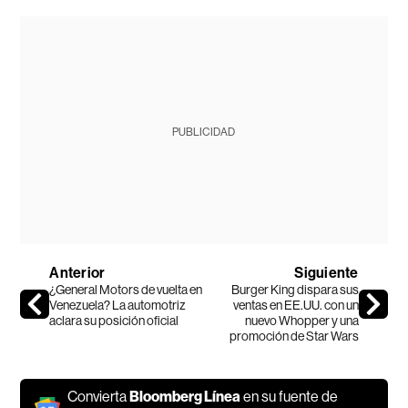
PUBLICIDAD
Anterior
Siguiente
¿General Motors de vuelta en
Burger King dispara sus
Venezuela? La automotriz
ventas en EE.UU. con un
aclara su posición oficial
nuevo Whopper y una
promoción de Star Wars
Convierta
Bloomberg Línea
en su fuente de