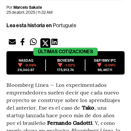
Por
Marcelo Sakate
25 de abril, 2025 | 11:32 AM
Lea esta historia en
Portugués
ÚLTIMAS
COTIZACIONES
NASDAQ
IBOVESPA
S&P/BMV IPC
-0.09%
-1.02%
-0.09%
26,340.87
175,912.74
66,467.11
Bloomberg Línea — Los experimentados
emprendedores suelen decir que cada nuevo
proyecto se construye sobre los aprendizajes
del anterior. Ese es el caso de
Tako
, una
startup lanzada hace poco más de dos años
por el brasileño
Fernando Gadotti
. Y, como
revela ahora en exclusiva
Bloomberg Línea
, lo