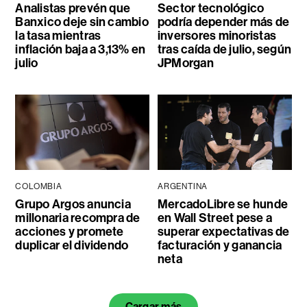
Analistas prevén que
Sector tecnológico
Banxico deje sin cambio
podría depender más de
la tasa mientras
inversores minoristas
inflación baja a 3,13% en
tras caída de julio, según
julio
JPMorgan
COLOMBIA
ARGENTINA
Grupo Argos anuncia
MercadoLibre se hunde
millonaria recompra de
en Wall Street pese a
acciones y promete
superar expectativas de
duplicar el dividendo
facturación y ganancia
neta
Cargar más