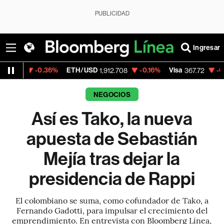
PUBLICIDAD
Ingresar
36%
ETH/USD
-0.16%
Visa
-0.22%
Mercad
1,912.708
367.72
NEGOCIOS
Así es Tako, la nueva
apuesta de Sebastián
Mejía tras dejar la
presidencia de Rappi
El colombiano se suma, como cofundador de Tako, a
Fernando Gadotti, para impulsar el crecimiento del
emprendimiento. En entrevista con Bloomberg Línea,