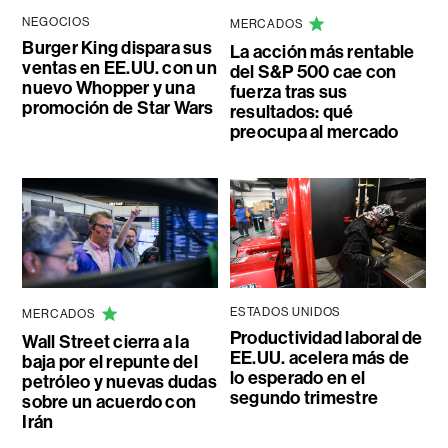
NEGOCIOS
MERCADOS
Burger King dispara sus
La acción más rentable
ventas en EE.UU. con un
del S&P 500 cae con
nuevo Whopper y una
fuerza tras sus
promoción de Star Wars
resultados: qué
preocupa al mercado
ESTADOS UNIDOS
MERCADOS
Productividad laboral de
Wall Street cierra a la
EE.UU. acelera más de
baja por el repunte del
lo esperado en el
petróleo y nuevas dudas
segundo trimestre
sobre un acuerdo con
Irán