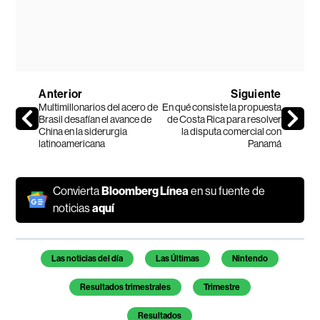
Anterior
Siguiente
Multimillonarios del acero de
En qué consiste la propuesta
Brasil desafían el avance de
de Costa Rica para resolver
China en la siderurgia
la disputa comercial con
latinoamericana
Panamá
Convierta
Bloomberg Línea
en su fuente de
noticias
aquí
Temas de este artículo
Las noticias del día
Las Últimas
Nintendo
Resultados trimestrales
Trimestre
Resultados