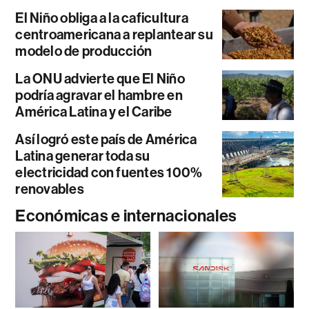
El Niño obliga a la caficultura
centroamericana a replantear su
modelo de producción
La ONU advierte que El Niño
podría agravar el hambre en
América Latina y el Caribe
Así logró este país de América
Latina generar toda su
electricidad con fuentes 100%
renovables
Económicas e internacionales