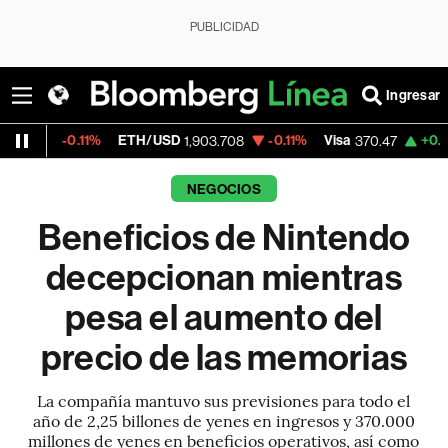
PUBLICIDAD
Ingresar
1%
ETH/USD
-0.11%
Visa
+0.52%
Mercado
1,903.708
370.47
NEGOCIOS
Beneficios de Nintendo
decepcionan mientras
pesa el aumento del
precio de las memorias
La compañía mantuvo sus previsiones para todo el
año de 2,25 billones de yenes en ingresos y 370.000
millones de yenes en beneficios operativos, así como