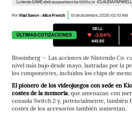
La tienda GAME abrió sus puertas a las 12:00 a. m.
(CLAUDIA PAPARELL
Por
Vlad Savov - Alice French
10 de diciembre, 2025 | 02:10 AM
DELL
-3.64%
ÚLTIMAS
COTIZACIONES
445.85
Bloomberg — Las acciones de Nintendo Co. cay
nivel más bajo desde mayo, lastradas por la p
los componentes, incluidos los chips de memor
El pionero de los videojuegos con sede en Ki
costes de la memoria
, que amenazan con mer
consola Switch 2 y, potencialmente, también 
costes de los accesorios también aumentan.