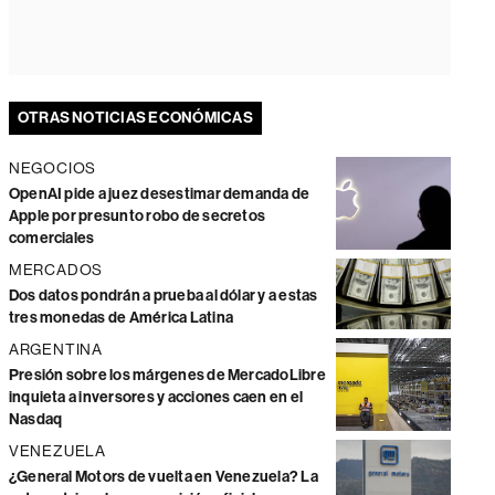
OTRAS NOTICIAS ECONÓMICAS
NEGOCIOS
OpenAI pide a juez desestimar demanda de
Apple por presunto robo de secretos
comerciales
MERCADOS
Dos datos pondrán a prueba al dólar y a estas
tres monedas de América Latina
ARGENTINA
Presión sobre los márgenes de MercadoLibre
inquieta a inversores y acciones caen en el
Nasdaq
VENEZUELA
¿General Motors de vuelta en Venezuela? La