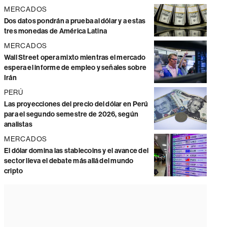
MERCADOS
Dos datos pondrán a prueba al dólar y a estas
tres monedas de América Latina
MERCADOS
Wall Street opera mixto mientras el mercado
espera el informe de empleo y señales sobre
Irán
PERÚ
Las proyecciones del precio del dólar en Perú
para el segundo semestre de 2026, según
analistas
MERCADOS
El dólar domina las stablecoins y el avance del
sector lleva el debate más allá del mundo
cripto