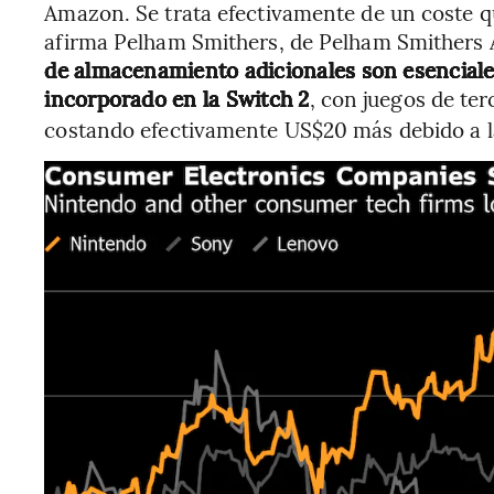
Amazon. Se trata efectivamente de un coste qu
afirma Pelham Smithers, de Pelham Smithers 
de almacenamiento adicionales son esenciale
incorporado en la Switch 2
, con juegos de terc
costando efectivamente US$20 más debido a 