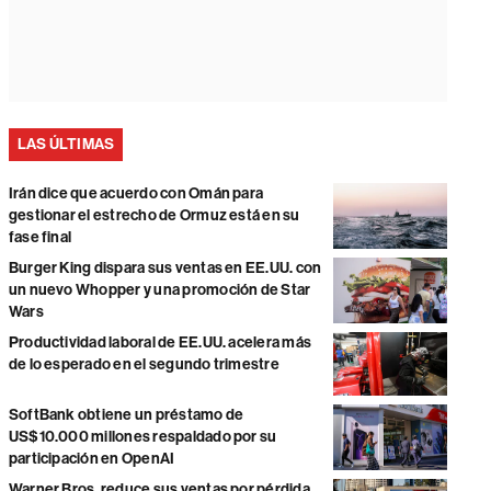
LAS ÚLTIMAS
Irán dice que acuerdo con Omán para
gestionar el estrecho de Ormuz está en su
fase final
Burger King dispara sus ventas en EE.UU. con
un nuevo Whopper y una promoción de Star
Wars
Productividad laboral de EE.UU. acelera más
de lo esperado en el segundo trimestre
SoftBank obtiene un préstamo de
US$10.000 millones respaldado por su
participación en OpenAI
Warner Bros. reduce sus ventas por pérdida