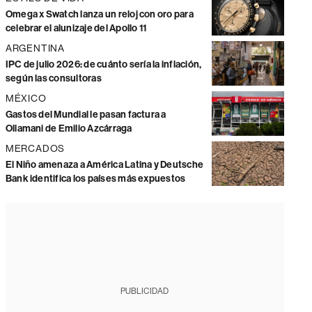
Omega x Swatch lanza un reloj con oro para
celebrar el alunizaje del Apollo 11
ARGENTINA
IPC de julio 2026: de cuánto sería la inflación,
según las consultoras
MÉXICO
Gastos del Mundial le pasan factura a
Ollamani de Emilio Azcárraga
MERCADOS
El Niño amenaza a América Latina y Deutsche
Bank identifica los países más expuestos
PUBLICIDAD