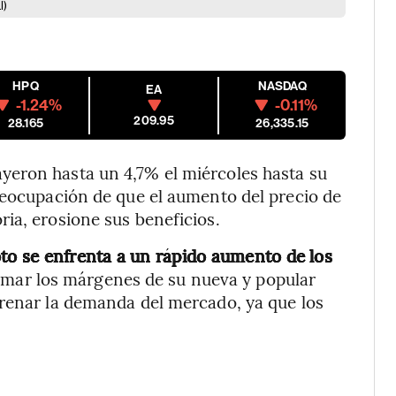
I)
HPQ
NASDAQ
EA
-1.24%
-0.11%
209.95
28.165
26,335.15
eron hasta un 4,7% el miércoles hasta su
reocupación de que el aumento del precio de
ia, erosione sus beneficios.
oto se enfrenta a un rápido aumento de los
mar los márgenes de su nueva y popular
frenar la demanda del mercado, ya que los