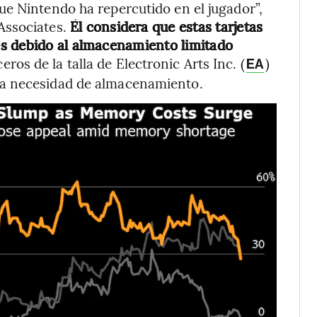
e Nintendo ha repercutido en el jugador”,
Associates.
Él considera que estas tarjetas
s debido al almacenamiento limitado
eros de la talla de Electronic Arts Inc. (
)
EA
la necesidad de almacenamiento.