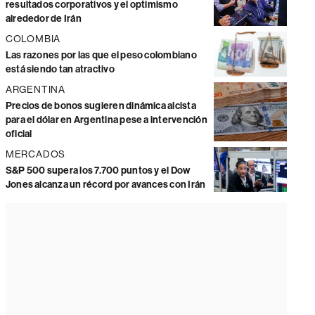
resultados corporativos y el optimismo
alrededor de Irán
COLOMBIA
Las razones por las que el peso colombiano
está siendo tan atractivo
ARGENTINA
Precios de bonos sugieren dinámica alcista
para el dólar en Argentina pese a intervención
oficial
MERCADOS
S&P 500 supera los 7.700 puntos y el Dow
Jones alcanza un récord por avances con Irán