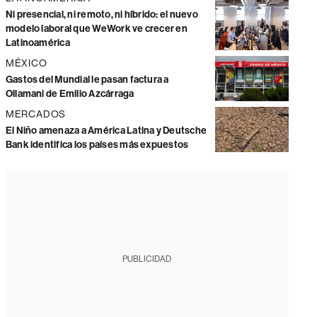
Ni presencial, ni remoto, ni híbrido: el nuevo
modelo laboral que WeWork ve crecer en
Latinoamérica
MÉXICO
Gastos del Mundial le pasan factura a
Ollamani de Emilio Azcárraga
MERCADOS
El Niño amenaza a América Latina y Deutsche
Bank identifica los países más expuestos
PUBLICIDAD