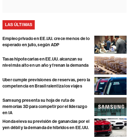
LAS ÚLTIMAS
Empleo privado en EE.UU. crece menos de lo
esperado en julio, según ADP
Tasas hipotecarias en EE.UU. alcanzan su
nivel más alto en un año y frenan la demanda
Uber cumple previsiones de reservas, pero la
competencia en Brasil ralentiza los viajes
Samsung presenta su hoja de ruta de
memorias 3D para competir por el liderazgo
en IA
Honda eleva su previsión de ganancias por el
yen débil y la demanda de híbridos en EE.UU.