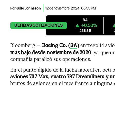
Por
Julie Johnsson
12 de noviembre, 2024 | 08:33 PM
BA
+0.50%
ÚLTIMAS
COTIZACIONES
238.35
Bloomberg —
Boeing Co. (
)
entregó 14 avio
BA
más bajo desde noviembre de 2020
, ya que u
compañía paralizó sus operaciones.
En el punto álgido de la lucha laboral en octub
aviones 737 Max, cuatro 787 Dreamliners y un
brutos de aviones en el mes frente a ninguna 