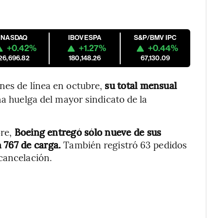
NASDAQ
IBOVESPA
S&P/BMV IPC
+0.42%
+1.27%
+0.44%
26,696.82
180,148.26
67,130.09
nes de línea en octubre,
su total mensual
na huelga del mayor sindicato de la
re,
Boeing entregó sólo nueve de sus
 767 de carga.
También registró 63 pedidos
cancelación.