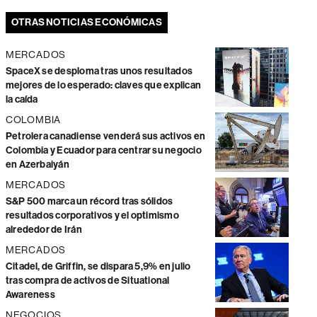
OTRAS NOTICIAS ECONÓMICAS
MERCADOS
SpaceX se desploma tras unos resultados
mejores de lo esperado: claves que explican
la caída
COLOMBIA
Petrolera canadiense venderá sus activos en
Colombia y Ecuador para centrar su negocio
en Azerbaiyán
MERCADOS
S&P 500 marca un récord tras sólidos
resultados corporativos y el optimismo
alrededor de Irán
MERCADOS
Citadel, de Griffin, se dispara 5,9% en julio
tras compra de activos de Situational
Awareness
NEGOCIOS