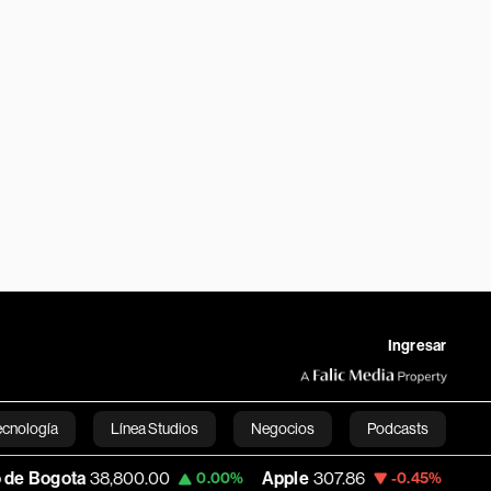
Ingresar
ecnología
Línea Studios
Negocios
Podcasts
,800.00
Apple
307.86
USD COP
3,179.36
0.00%
-0.45%
English