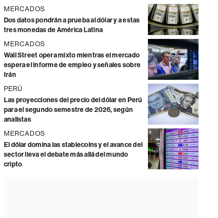
MERCADOS
Dos datos pondrán a prueba al dólar y a estas
tres monedas de América Latina
MERCADOS
Wall Street opera mixto mientras el mercado
espera el informe de empleo y señales sobre
Irán
PERÚ
Las proyecciones del precio del dólar en Perú
para el segundo semestre de 2026, según
analistas
MERCADOS
El dólar domina las stablecoins y el avance del
sector lleva el debate más allá del mundo
cripto