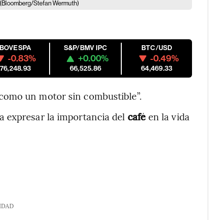
(Bloomberg/Stefan Wermuth)
IBOVESPA
S&P/BMV IPC
BTC/USD
-0.83%
+0.00%
-0.49%
176,248.93
66,525.86
64,469.33
como un motor sin combustible”.
a expresar la importancia del
café
en la vida
IDAD