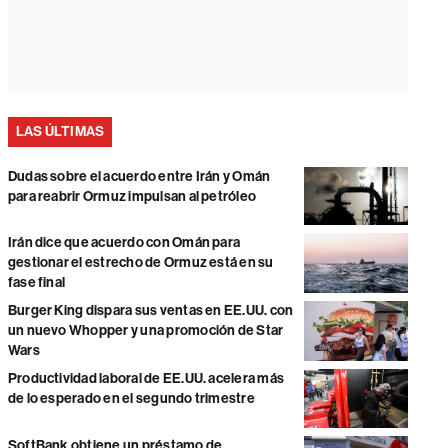
LAS ÚLTIMAS
Dudas sobre el acuerdo entre Irán y Omán
para reabrir Ormuz impulsan al petróleo
Irán dice que acuerdo con Omán para
gestionar el estrecho de Ormuz está en su
fase final
Burger King dispara sus ventas en EE.UU. con
un nuevo Whopper y una promoción de Star
Wars
Productividad laboral de EE.UU. acelera más
de lo esperado en el segundo trimestre
SoftBank obtiene un préstamo de