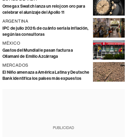
Omega x Swatch lanza un reloj con oro para
celebrar el alunizaje del Apollo 11
ARGENTINA
IPC de julio 2026: de cuánto sería la inflación,
según las consultoras
MÉXICO
Gastos del Mundial le pasan factura a
Ollamani de Emilio Azcárraga
MERCADOS
El Niño amenaza a América Latina y Deutsche
Bank identifica los países más expuestos
PUBLICIDAD