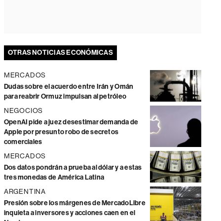
OTRAS NOTICIAS ECONÓMICAS
MERCADOS
Dudas sobre el acuerdo entre Irán y Omán
para reabrir Ormuz impulsan al petróleo
NEGOCIOS
OpenAI pide a juez desestimar demanda de
Apple por presunto robo de secretos
comerciales
MERCADOS
Dos datos pondrán a prueba al dólar y a estas
tres monedas de América Latina
ARGENTINA
Presión sobre los márgenes de MercadoLibre
inquieta a inversores y acciones caen en el