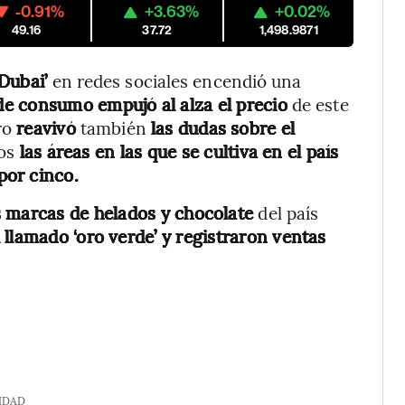
-0.91%
+3.63%
+0.02%
49.16
37.72
1,498.9871
 Dubai’
en redes sociales encendió una
e consumo empujó al alza el precio
de este
ero
reavivó
también
las dudas sobre el
ños
las áreas en las que se cultiva en el país
por cinco.
es marcas de helados y chocolate
del país
llamado ‘oro verde’ y registraron ventas
IDAD