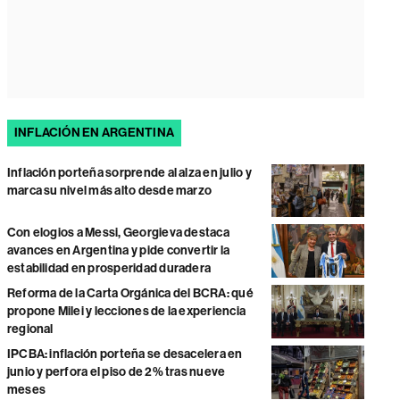
INFLACIÓN EN ARGENTINA
Inflación porteña sorprende al alza en julio y
marca su nivel más alto desde marzo
Con elogios a Messi, Georgieva destaca
avances en Argentina y pide convertir la
estabilidad en prosperidad duradera
Reforma de la Carta Orgánica del BCRA: qué
propone Milei y lecciones de la experiencia
regional
IPCBA: inflación porteña se desacelera en
junio y perfora el piso de 2% tras nueve
meses