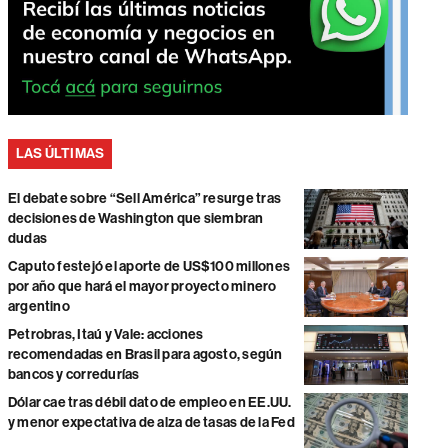
LAS ÚLTIMAS
El debate sobre “Sell América” resurge tras
decisiones de Washington que siembran
dudas
Caputo festejó el aporte de US$100 millones
por año que hará el mayor proyecto minero
argentino
Petrobras, Itaú y Vale: acciones
recomendadas en Brasil para agosto, según
bancos y corredurías
Dólar cae tras débil dato de empleo en EE.UU.
y menor expectativa de alza de tasas de la Fed