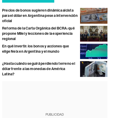
Precios de bonos sugieren dinámica alcista
para el dólar en Argentina pese a intervención
oficial
Reforma de la Carta Orgánica del BCRA: qué
propone Milei y lecciones de la experiencia
regional
En qué invertir: los bonos y acciones que
elige Neix en Argentina y el mundo
¿Hasta cuándo seguirá perdiendo terreno el
dólar frente a las monedas de América
Latina?
PUBLICIDAD