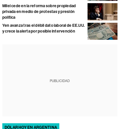
Milei cede en la reforma sobre propiedad
privada en medio de protestas y presión
política
Yen avanza tras el débil dato laboral de EE.UU.
y crece la alerta por posible intervención
PUBLICIDAD
DÓLAR HOY EN ARGENTINA