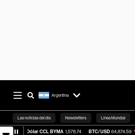
Argentina
Las noticias del día
Newsletters
Línea Mundial
Dólar CCL BYMA
1,578.74
BTC/USD
64,874.59
-0.09%
Bloomberg 