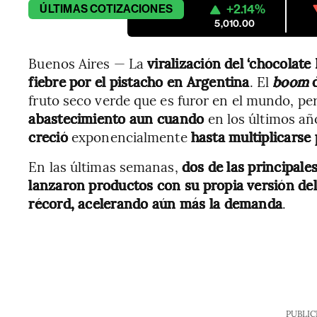
+2.14%
ÚLTIMAS
COTIZACIONES
5,010.00
Buenos Aires — La
viralización del ‘chocolate
fiebre por el pistacho en Argentina
. El
boom
d
fruto seco verde que es furor en el mundo, p
abastecimiento aun cuando
en los últimos a
creció
exponencialmente
hasta multiplicarse 
En las últimas semanas,
dos de las principal
lanzaron productos con su propia versión del 
récord, acelerando aún más la demanda
.
PUBLIC