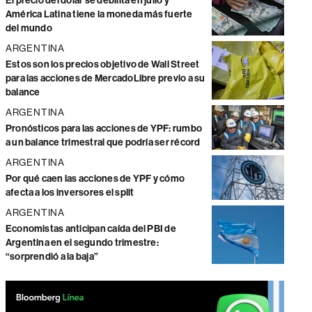
El precio del dólar se debilita en julio y
América Latina tiene la moneda más fuerte
del mundo
ARGENTINA
Estos son los precios objetivo de Wall Street
para las acciones de MercadoLibre previo a su
balance
ARGENTINA
Pronósticos para las acciones de YPF: rumbo
a un balance trimestral que podría ser récord
ARGENTINA
Por qué caen las acciones de YPF y cómo
afecta a los inversores el split
ARGENTINA
Economistas anticipan caída del PBI de
Argentina en el segundo trimestre:
“sorprendió a la baja”