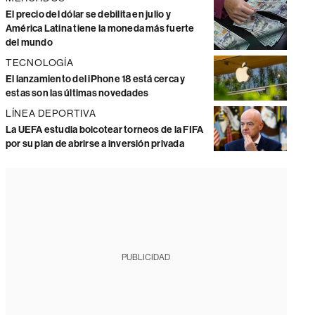
El precio del dólar se debilita en julio y
América Latina tiene la moneda más fuerte
del mundo
TECNOLOGÍA
El lanzamiento del iPhone 18 está cerca y
estas son las últimas novedades
LÍNEA DEPORTIVA
La UEFA estudia boicotear torneos de la FIFA
por su plan de abrirse a inversión privada
PUBLICIDAD