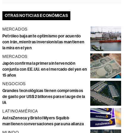
OTRAS NOTICIAS ECONÓMICAS
MERCADOS
Petróleo baja ante optimismo por acuerdo
con Irán, mientras inversionistas mantienen
la mira en el yen
MERCADOS
Japón confirma la primera intervención
conjunta con EE.UU. en el mercado del yen en
15 años
NEGOCIOS
Grandes tecnológicas tienen compromisos
de gasto por US$2 billones para el auge de la
IA
LATINOAMÉRICA
AstraZeneca y Bristol Myers Squibb
mantienen conversaciones para una alianza
MUNDO