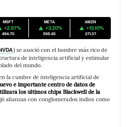
MSFT
META
AMZN
+2.97%
+3.20%
+15.10%
464.70
556.45
271.37
) se asoció con el hombre más rico de
NVDA
uctura de inteligencia artificial y estimular
oblado del mundo.
n la cumbre de inteligencia artificial de
nuevo e importante centro de datos de
ilizará los últimos chips Blackwell de la
rjó alianzas con conglomerados indios como