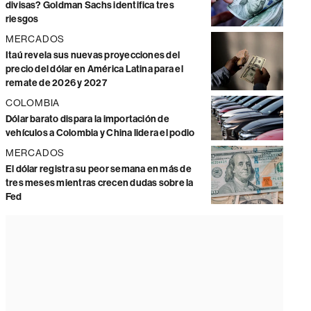
divisas? Goldman Sachs identifica tres
riesgos
MERCADOS
Itaú revela sus nuevas proyecciones del
precio del dólar en América Latina para el
remate de 2026 y 2027
COLOMBIA
Dólar barato dispara la importación de
vehículos a Colombia y China lidera el podio
MERCADOS
El dólar registra su peor semana en más de
tres meses mientras crecen dudas sobre la
Fed