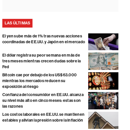
LAS ÚLTIMAS
El yen sube más de 1% tras nuevas acciones
coordinadas de EE.UU. y Japón en el mercado
El dólar registra su peor semana en más de
tres meses mientras crecen dudas sobre la
Fed
Bitcoin cae por debajo de los US$63.000
mientras los mercados reducen su
exposición al riesgo
Confianza del consumidor en EE.UU. alcanza
su nivel más alto en cinco meses: estas son
las razones
Los costos laborales en EE.UU. se mantienen
estables y alivian la presión sobre la inflación