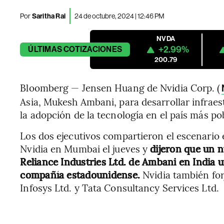
Por
Saritha Rai
24 de octubre, 2024 | 12:46 PM
NVDA
+2.99%
ÚLTIMAS
COTIZACIONES
200.79
Bloomberg — Jensen Huang de Nvidia Corp. (
Asia, Mukesh Ambani, para desarrollar infraestr
la adopción de la tecnología en el país más p
Los dos ejecutivos compartieron el escenario e
Nvidia en Mumbai el jueves y
dijeron que un 
Reliance Industries Ltd. de Ambani en India ut
compañía estadounidense.
Nvidia también fo
Infosys Ltd. y Tata Consultancy Services Ltd.