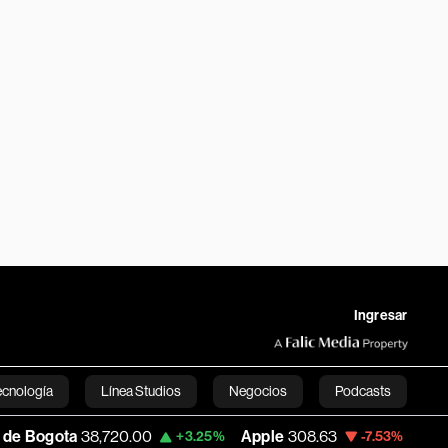
Ingresar
ecnología
Línea Studios
Negocios
Podcasts
a
38,720.00
Apple
308.63
USD COP
3,15
+3.25%
-7.53%
English