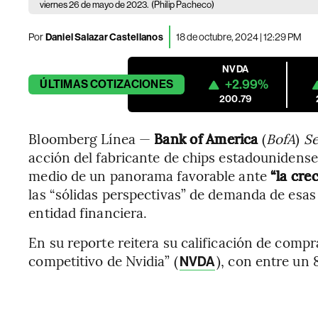
viernes 26 de mayo de 2023.
(Philip Pacheco)
Por
Daniel Salazar Castellanos
18 de octubre, 2024 | 12:29 PM
NVDA
+2.99%
ÚLTIMAS
COTIZACIONES
200.79
Bloomberg Línea —
Bank of America
(
BofA
)
Se
acción del fabricante de chips estadounidens
medio de un panorama favorable ante
“la cre
las “sólidas perspectivas” de demanda de esas
entidad financiera.
En su reporte reitera su calificación de compra
competitivo de Nvidia” (
), con entre un
NVDA