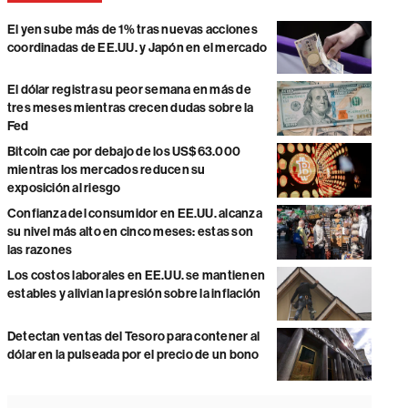
El yen sube más de 1% tras nuevas acciones
coordinadas de EE.UU. y Japón en el mercado
El dólar registra su peor semana en más de
tres meses mientras crecen dudas sobre la
Fed
Bitcoin cae por debajo de los US$63.000
mientras los mercados reducen su
exposición al riesgo
Confianza del consumidor en EE.UU. alcanza
su nivel más alto en cinco meses: estas son
las razones
Los costos laborales en EE.UU. se mantienen
estables y alivian la presión sobre la inflación
Detectan ventas del Tesoro para contener al
dólar en la pulseada por el precio de un bono