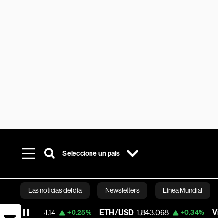
Seleccione un país
Las noticias del día
Newsletters
Línea Mundial
761.14
ETH/USD
1,843.068
Visa
366.13
+0.25%
+0.34%
Bloomberg 