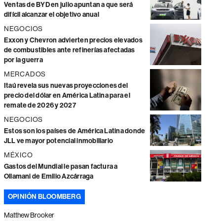
Ventas de BYD en julio apuntan a que será
difícil alcanzar el objetivo anual
NEGOCIOS
Exxon y Chevron advierten precios elevados
de combustibles ante refinerías afectadas
por la guerra
MERCADOS
Itaú revela sus nuevas proyecciones del
precio del dólar en América Latina para el
remate de 2026 y 2027
NEGOCIOS
Estos son los países de América Latina donde
JLL ve mayor potencial inmobiliario
MÉXICO
Gastos del Mundial le pasan factura a
Ollamani de Emilio Azcárraga
OPINIÓN BLOOMBERG
Matthew Brooker