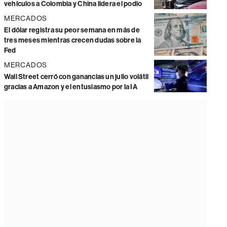
vehículos a Colombia y China lidera el podio
MERCADOS
El dólar registra su peor semana en más de
tres meses mientras crecen dudas sobre la
Fed
MERCADOS
Wall Street cerró con ganancias un julio volátil
gracias a Amazon y el entusiasmo por la IA