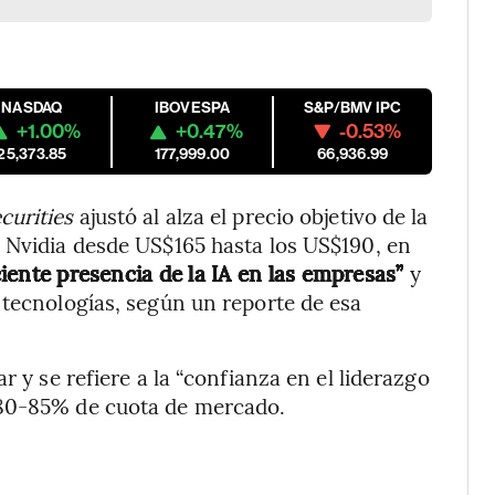
NASDAQ
IBOVESPA
S&P/BMV IPC
+1.00%
+0.47%
-0.53%
25,373.85
177,999.00
66,936.99
curities
ajustó al alza el precio objetivo de la
e Nvidia desde US$165 hasta los US$190, en
ciente presencia de la IA en las empresas”
y
 tecnologías, según un reporte de esa
r y se refiere a la “confianza en el liderazgo
 80-85% de cuota de mercado.