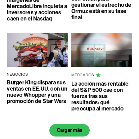
márgenes de
gestionar el estrecho de
MercadoLibre inquieta a
Ormuz está en su fase
inversores y acciones
final
caen en el Nasdaq
NEGOCIOS
MERCADOS
Burger King dispara sus
La acción más rentable
ventas en EE.UU. con un
del S&P 500 cae con
nuevo Whopper y una
fuerza tras sus
promoción de Star Wars
resultados: qué
preocupa al mercado
Cargar más