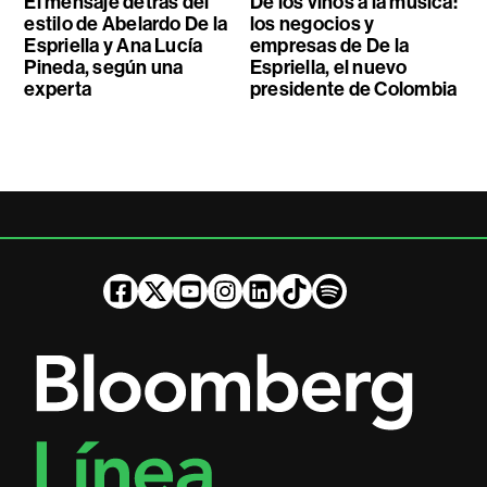
El mensaje detrás del
De los vinos a la música:
estilo de Abelardo De la
los negocios y
Espriella y Ana Lucía
empresas de De la
Pineda, según una
Espriella, el nuevo
experta
presidente de Colombia