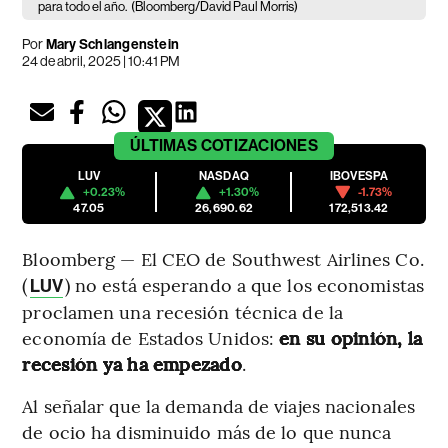
para todo el año.
(Bloomberg/David Paul Morris)
Por
Mary Schlangenstein
24 de abril, 2025 | 10:41 PM
ÚLTIMAS
COTIZACIONES
LUV
NASDAQ
IBOVESPA
+0.23%
+1.30%
-1.73%
47.05
26,690.62
172,513.42
Bloomberg — El CEO de Southwest Airlines Co.
(
) no está esperando a que los economistas
LUV
proclamen una recesión técnica de la
economía de Estados Unidos:
en su opinión, la
recesión ya ha empezado
.
Al señalar que la demanda de viajes nacionales
de ocio ha disminuido más de lo que nunca