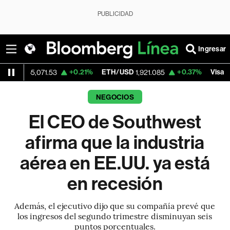
PUBLICIDAD
Ingresar
+0.21%
ETH/USD
+0.37%
Visa
-
,071.53
1,921.085
362.50
NEGOCIOS
El CEO de Southwest
afirma que la industria
aérea en EE.UU. ya está
en recesión
Además, el ejecutivo dijo que su compañía prevé que
los ingresos del segundo trimestre disminuyan seis
puntos porcentuales.