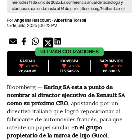
miércoles 11 de junio de 2025. La conferencia anual de tecnología y
startups se extiende hasta el 14 de junio.
(Bloomberg/Nathan Laine)
Por
Angelina Rascouet - Albertina Torsoli
15 de junio, 2025 | 06:23 PM
ÚLTIMAS
COTIZACIONES
NASDAQ
IBOVESPA
S&P/BMV IPC
-0.06%
-1.23%
-0.19%
26,348.35
175,546.36
66,396.15
Bloomberg —
Kering SA está a punto de
nombrar al director ejecutivo de Renault SA
como su próximo CEO
, apostando por un
directivo italiano que logró reposicionar al
fabricante de automóviles francés, para que
intente un papel similar e
n el grupo
propietario de la marca de lujo Gucci
,