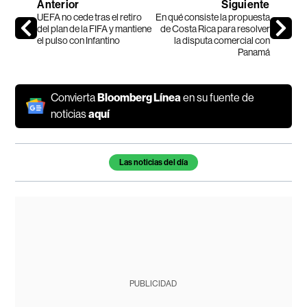
Anterior
Siguiente
UEFA no cede tras el retiro
En qué consiste la propuesta
del plan de la FIFA y mantiene
de Costa Rica para resolver
el pulso con Infantino
la disputa comercial con
Panamá
Convierta
Bloomberg Línea
en su fuente de
noticias
aquí
Temas de este artículo
Las noticias del día
PUBLICIDAD