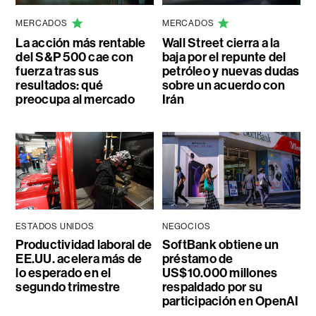
MERCADOS
MERCADOS
La acción más rentable
Wall Street cierra a la
del S&P 500 cae con
baja por el repunte del
fuerza tras sus
petróleo y nuevas dudas
resultados: qué
sobre un acuerdo con
preocupa al mercado
Irán
ESTADOS UNIDOS
NEGOCIOS
Productividad laboral de
SoftBank obtiene un
EE.UU. acelera más de
préstamo de
lo esperado en el
US$10.000 millones
segundo trimestre
respaldado por su
participación en OpenAI