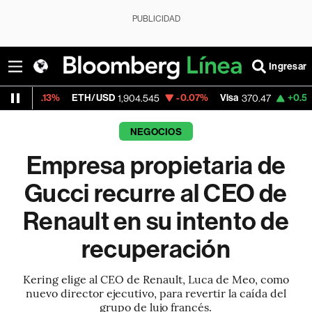
PUBLICIDAD
Ingresar
ETH/USD
-0.07%
Visa
+0.52%
Mercado
1,904.545
370.47
NEGOCIOS
Empresa propietaria de
Gucci recurre al CEO de
Renault en su intento de
recuperación
Kering elige al CEO de Renault, Luca de Meo, como
nuevo director ejecutivo, para revertir la caída del
grupo de lujo francés.