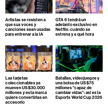
Artistas se resisten a
GTA 6 tendrá un
que sus voces y
adelanto exclusivo en
canciones sean usadas
Netflix: cuándo se
para entrenar a la IA
estrena y a qué hora
Las tarjetas
Batallas, videojuegos y
coleccionables ya
una bolsa de US$75
mueven US$30.000
millones “capaz de
millones y esta marca
cambiar vidas”: así es la
quiere convertirlas en
Esports World Cup 2026
accesorio