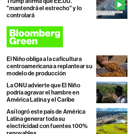
Trump afirma que EE.UU.
"mantendrá el estrecho" y lo
controlará
El Niño obliga a la caficultura
centroamericana a replantear su
modelo de producción
La ONU advierte que El Niño
podría agravar el hambre en
América Latina y el Caribe
Así logró este país de América
Latina generar toda su
electricidad con fuentes 100%
renovables