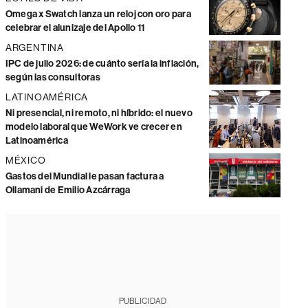
Omega x Swatch lanza un reloj con oro para
celebrar el alunizaje del Apollo 11
ARGENTINA
IPC de julio 2026: de cuánto sería la inflación,
según las consultoras
LATINOAMÉRICA
Ni presencial, ni remoto, ni híbrido: el nuevo
modelo laboral que WeWork ve crecer en
Latinoamérica
MÉXICO
Gastos del Mundial le pasan factura a
Ollamani de Emilio Azcárraga
PUBLICIDAD