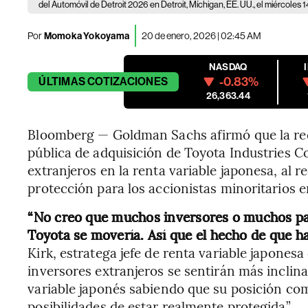
del Automóvil de Detroit 2026 en Detroit, Míchigan, EE. UU., el miércoles 
Por
Momoka Yokoyama
20 de enero, 2026 | 02:45 AM
NASDAQ
-0.83%
ÚLTIMAS
COTIZACIONES
26,363.44
Bloomberg — Goldman Sachs afirmó que la recie
pública de adquisición de Toyota Industries Co
extranjeros en la renta variable japonesa, al
protección para los accionistas minoritarios e
“No creo que muchos inversores o muchos pa
Toyota se movería. Así que el hecho de que h
Kirk, estratega jefe de renta variable japone
inversores extranjeros se sentirán más inclin
variable japonés sabiendo que su posición co
posibilidades de estar realmente protegida”.