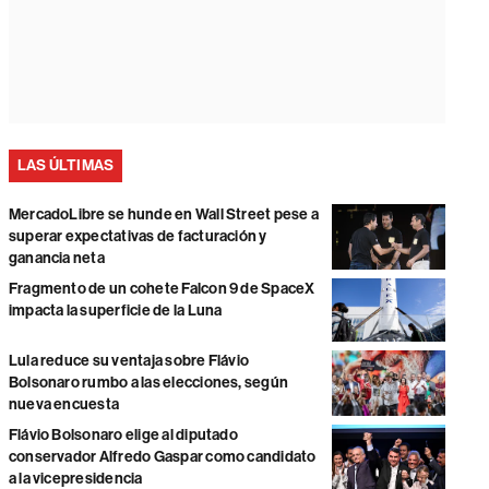
LAS ÚLTIMAS
MercadoLibre se hunde en Wall Street pese a
superar expectativas de facturación y
ganancia neta
Fragmento de un cohete Falcon 9 de SpaceX
impacta la superficie de la Luna
Lula reduce su ventaja sobre Flávio
Bolsonaro rumbo a las elecciones, según
nueva encuesta
Flávio Bolsonaro elige al diputado
conservador Alfredo Gaspar como candidato
a la vicepresidencia