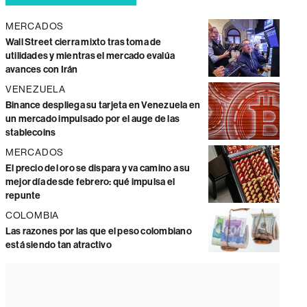
MERCADOS
Wall Street cierra mixto tras toma de
utilidades y mientras el mercado evalúa
avances con Irán
VENEZUELA
Binance despliega su tarjeta en Venezuela en
un mercado impulsado por el auge de las
stablecoins
MERCADOS
El precio del oro se dispara y va camino a su
mejor día desde febrero: qué impulsa el
repunte
COLOMBIA
Las razones por las que el peso colombiano
está siendo tan atractivo