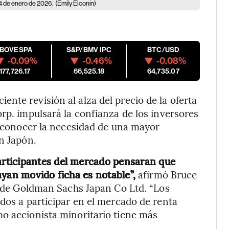
14 de enero de 2026.
(Emily Elconin)
IBOVESPA
S&P/BMV IPC
BTC/USD
-0.09%
-0.46%
-0.08%
177,726.17
66,525.18
64,735.07
nte revisión al alza del precio de la oferta
rp. impulsará la confianza de los inversores
 reconocer la necesidad de una mayor
n Japón.
rticipantes del mercado pensaran que
ayan movido ficha es notable”,
afirmó Bruce
sa de Goldman Sachs Japan Co Ltd. “Los
ados a participar en el mercado de renta
mo accionista minoritario tiene más