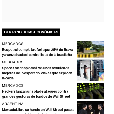
OTRAS NOTICIAS ECONÓMICAS
MERCADOS
Ecopetrol completa oferta por 25% de Brava
y avanza hacia el control total de la brasileña
MERCADOS
SpaceX se desploma tras unos resultados
mejores de lo esperado: claves que explican
la caída
MERCADOS
Hackers lanzan una ola de ataques contra
grandes gestoras de fondos de Wall Street
ARGENTINA
MercadoLibre se hunde en Wall Street pese a