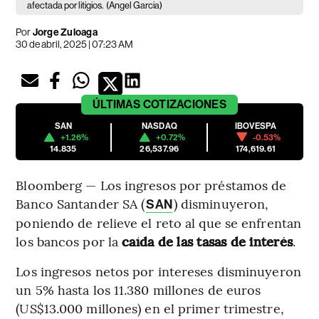
afectada por litigios.
(Angel Garcia)
Por
Jorge Zuloaga
30 de abril, 2025 | 07:23 AM
ÚLTIMAS
COTIZACIONES
SAN
NASDAQ
IBOVESPA
+1.26%
+0.72%
-0.53%
14.835
26,537.96
174,619.61
Bloomberg — Los ingresos por préstamos de
Banco Santander SA (
) disminuyeron,
SAN
poniendo de relieve el reto al que se enfrentan
los bancos por la
caída de las tasas de interés
.
Los ingresos netos por intereses disminuyeron
un 5% hasta los 11.380 millones de euros
(US$13.000 millones) en el primer trimestre,