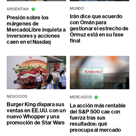
MUNDO
ARGENTINA
Irán dice que acuerdo
Presión sobre los
con Omán para
márgenes de
gestionar el estrecho de
MercadoLibre inquieta a
Ormuz está en su fase
inversores y acciones
final
caen en el Nasdaq
NEGOCIOS
MERCADOS
Burger King dispara sus
La acción más rentable
ventas en EE.UU. con un
del S&P 500 cae con
nuevo Whopper y una
fuerza tras sus
promoción de Star Wars
resultados: qué
preocupa al mercado