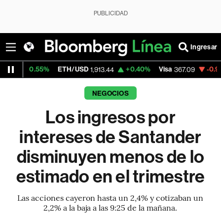
PUBLICIDAD
Ingresar
5%
ETH/USD
+0.40%
Visa
-0.91%
Mercado
1,913.44
367.09
NEGOCIOS
Los ingresos por
intereses de Santander
disminuyen menos de lo
estimado en el trimestre
Las acciones cayeron hasta un 2,4% y cotizaban un
2,2% a la baja a las 9:25 de la mañana.