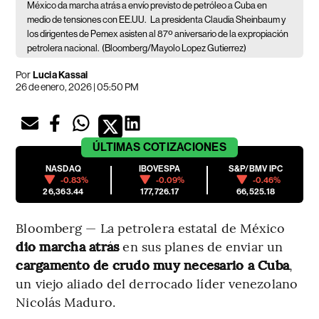
México da marcha atrás a envío previsto de petróleo a Cuba en
medio de tensiones con EE.UU.
La presidenta Claudia Sheinbaum y
los dirigentes de Pemex asisten al 87º aniversario de la expropiación
petrolera nacional.
(Bloomberg/Mayolo Lopez Gutierrez)
Por
Lucia Kassai
26 de enero, 2026 | 05:50 PM
ÚLTIMAS
COTIZACIONES
NASDAQ
IBOVESPA
S&P/BMV IPC
-0.83%
-0.09%
-0.46%
26,363.44
177,726.17
66,525.18
Bloomberg — La petrolera estatal de México
dio marcha atrás
en sus planes de enviar un
cargamento de crudo muy necesario a Cuba
,
un viejo aliado del derrocado líder venezolano
Nicolás Maduro.