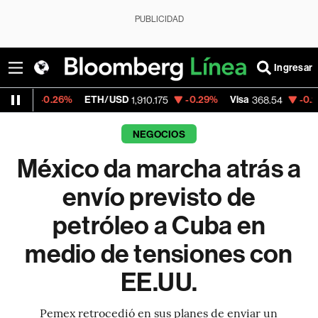
PUBLICIDAD
Ingresar
26%
ETH/USD
-0.29%
Visa
-0.28%
Merca
1,910.175
368.54
NEGOCIOS
México da marcha atrás a
envío previsto de
petróleo a Cuba en
medio de tensiones con
EE.UU.
Pemex retrocedió en sus planes de enviar un