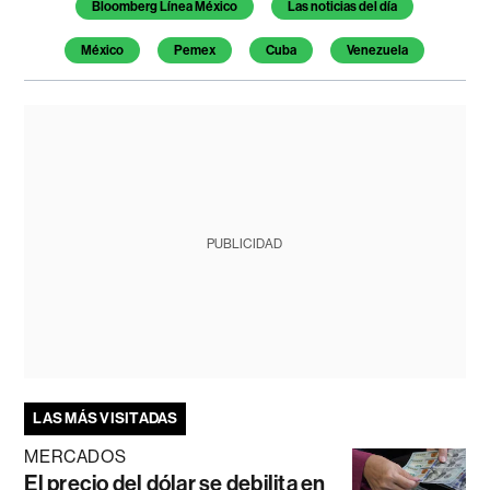
Temas de este artículo
Bloomberg Línea México
Las noticias del día
México
Pemex
Cuba
Venezuela
PUBLICIDAD
LAS MÁS VISITADAS
MERCADOS
El precio del dólar se debilita en