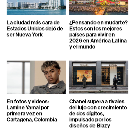
La ciudad más cara de
¿Pensando en mudarte?
Estados Unidos dejó de
Estos son los mejores
ser Nueva York
países para vivir en
2026 en América Latina
y el mundo
En fotos y videos:
Chanel supera a rivales
Lamine Yamal por
del lujo con crecimiento
primera vez en
de dos dígitos,
Cartagena, Colombia
impulsado por los
diseños de Blazy