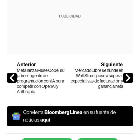
PUBLICIDAD
Anterior
Siguiente
Meta lanza Muse Code, su
MercadoLibre se hunde en
primer agente de
Wall Street pese a superar
programación con IA para
expectativas de facturación y
competir con OpenAI y
ganancia neta
Anthropic
Convierta
Bloomberg Línea
en su fuente de
noticias
aquí