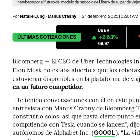
nerviosos por el futuro del modelo de negocio de Uber y de su par de viaj
Por
Natalie Lung - Manus Cranny
24 de febrero, 2025 | 02:01 AM
UBER
+2.63%
ÚLTIMAS
COTIZACIONES
69.97
Bloomberg — El CEO de Uber Technologies Inc
Elon Musk no estaba abierto a que los robotaxi
estuvieran disponibles en la plataforma de vi
en un futuro competidor.
“He tenido conversaciones con él en este punt
entrevista con Manus Cranny de Bloomberg TV
construirlo solos, así que hasta cierto punto
compitiendo con Tesla cuando se lancen”, dijo,
autónomos de Alphabet Inc. (
). “La v
GOOGL