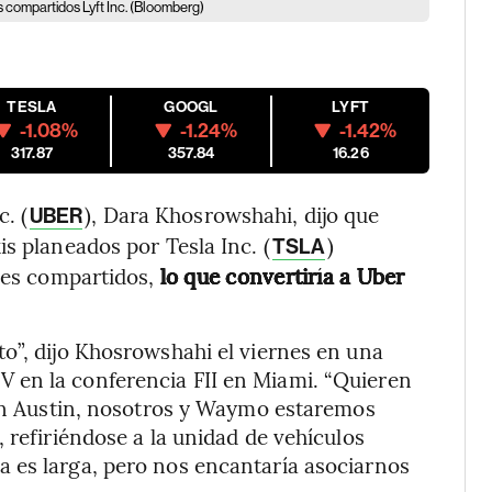
es compartidos Lyft Inc. (Bloomberg)
TESLA
GOOGL
LYFT
-1.08%
-1.24%
-1.42%
317.87
357.84
16.26
. (
), Dara Khosrowshahi, dijo que
UBER
s planeados por Tesla Inc. (
)
TSLA
ajes compartidos,
lo que convertiría a Uber
o”, dijo Khosrowshahi el viernes en una
 en la conferencia FII en Miami. “Quieren
 en Austin, nosotros y Waymo estaremos
 refiriéndose a la unidad de vehículos
ida es larga, pero nos encantaría asociarnos