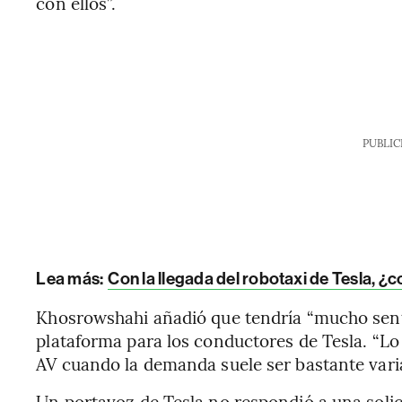
con ellos”.
PUBLIC
Lea más:
Con la llegada del robotaxi de Tesla, ¿c
Khosrowshahi añadió que tendría “mucho sen
plataforma para los conductores de Tesla. “L
AV cuando la demanda suele ser bastante varia
Un portavoz de Tesla no respondió a una soli