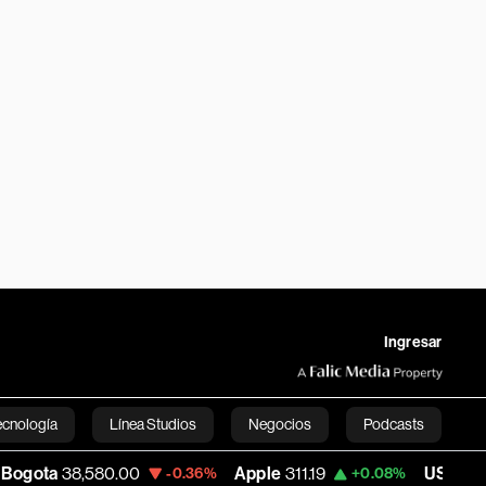
Ingresar
ecnología
Línea Studios
Negocios
Podcasts
80.00
Apple
311.19
USD COP
3,155.00
-0.36%
+0.08%
English