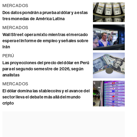
MERCADOS
Dos datos pondrán a prueba al dólar y a estas
tres monedas de América Latina
MERCADOS
Wall Street opera mixto mientras el mercado
espera el informe de empleo y señales sobre
Irán
PERÚ
Las proyecciones del precio del dólar en Perú
para el segundo semestre de 2026, según
analistas
MERCADOS
El dólar domina las stablecoins y el avance del
sector lleva el debate más allá del mundo
cripto