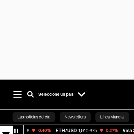
Seleccione un país
Las noticias del día
Newsletters
Línea Mundial
6
ETH/USD
1,910.675
Visa
367.70
-0.40%
-0.27%
-0.
Bloomberg 