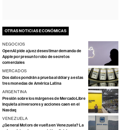
OTRAS NOTICIAS ECONÓMICAS
NEGOCIOS
OpenAI pide a juez desestimar demanda de
Apple por presunto robo de secretos
comerciales
MERCADOS
Dos datos pondrán a prueba al dólar y a estas
tres monedas de América Latina
ARGENTINA
Presión sobre los márgenes de MercadoLibre
inquieta a inversores y acciones caen en el
Nasdaq
VENEZUELA
¿General Motors de vuelta en Venezuela? La