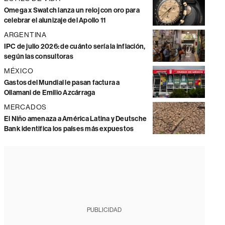
Omega x Swatch lanza un reloj con oro para
celebrar el alunizaje del Apollo 11
ARGENTINA
IPC de julio 2026: de cuánto sería la inflación,
según las consultoras
MÉXICO
Gastos del Mundial le pasan factura a
Ollamani de Emilio Azcárraga
MERCADOS
El Niño amenaza a América Latina y Deutsche
Bank identifica los países más expuestos
PUBLICIDAD