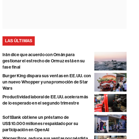
LAS ÚLTIMAS
Irán dice que acuerdo con Omán para
gestionar el estrecho de Ormuz está en su
fase final
Burger King dispara sus ventas en EE.UU. con
un nuevo Whopper y una promoción de Star
Wars
Productividad laboral de EE.UU. acelera más
de lo esperado en el segundo trimestre
SoftBank obtiene un préstamo de
US$10.000 millones respaldado por su
participación en OpenAI
Warner Bros. reduce sus ventas por pérdida