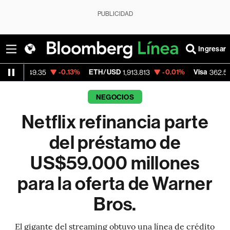
PUBLICIDAD
Ingresar
-0.13%
ETH/USD
-0.01%
Visa
-2.15%
.35
1,913.813
362.50
NEGOCIOS
Netflix refinancia parte
del préstamo de
US$59.000 millones
para la oferta de Warner
Bros.
El gigante del streaming obtuvo una línea de crédito