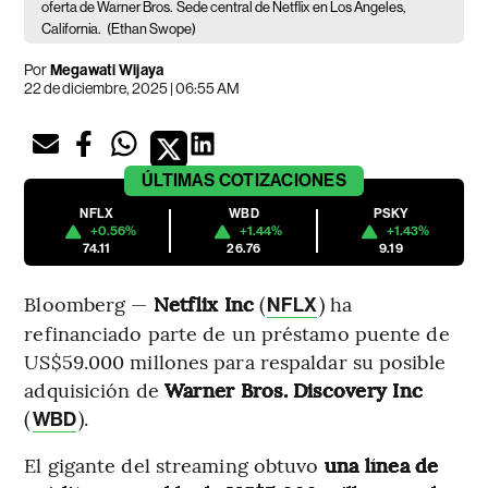
oferta de Warner Bros.
Sede central de Netflix en Los Ángeles,
California.
(Ethan Swope)
Por
Megawati Wijaya
22 de diciembre, 2025 | 06:55 AM
ÚLTIMAS
COTIZACIONES
NFLX
WBD
PSKY
+0.56%
+1.44%
+1.43%
74.11
26.76
9.19
Bloomberg —
Netflix Inc
(
) ha
NFLX
refinanciado parte de un préstamo puente de
US$59.000 millones para respaldar su posible
adquisición de
Warner Bros. Discovery Inc
(
).
WBD
El gigante del streaming obtuvo
una línea de