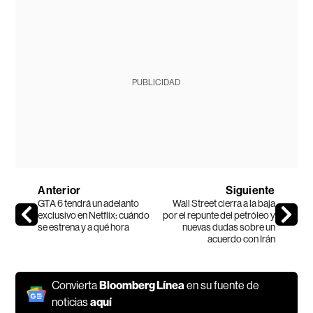
PUBLICIDAD
Anterior
Siguiente
GTA 6 tendrá un adelanto
Wall Street cierra a la baja
exclusivo en Netflix: cuándo
por el repunte del petróleo y
se estrena y a qué hora
nuevas dudas sobre un
acuerdo con Irán
Convierta
Bloomberg Línea
en su fuente de
noticias
aquí