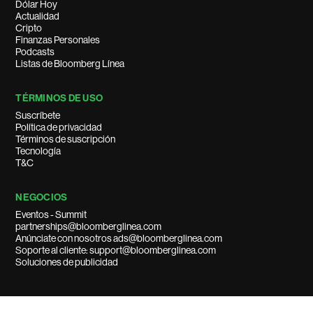
Dólar Hoy
Actualidad
Cripto
Finanzas Personales
Podcasts
Listas de Bloomberg Línea
TÉRMINOS DE USO
Suscríbete
Política de privacidad
Términos de suscripción
Tecnología
T&C
NEGOCIOS
Eventos - Summit
partnerships@bloomberglinea.com
Anúnciate con nosotros ads@bloomberglinea.com
Soporte al cliente: support@bloomberglinea.com
Soluciones de publicidad