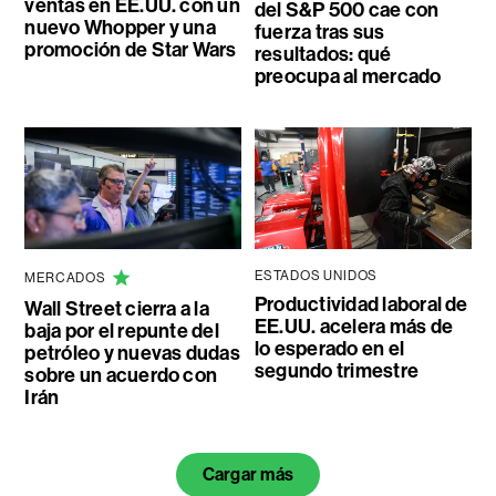
ventas en EE.UU. con un
del S&P 500 cae con
nuevo Whopper y una
fuerza tras sus
promoción de Star Wars
resultados: qué
preocupa al mercado
ESTADOS UNIDOS
MERCADOS
Productividad laboral de
Wall Street cierra a la
EE.UU. acelera más de
baja por el repunte del
lo esperado en el
petróleo y nuevas dudas
segundo trimestre
sobre un acuerdo con
Irán
Cargar más