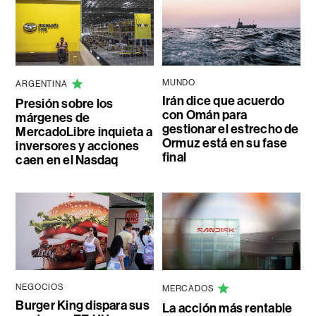
MUNDO
ARGENTINA
Irán dice que acuerdo
Presión sobre los
con Omán para
márgenes de
gestionar el estrecho de
MercadoLibre inquieta a
Ormuz está en su fase
inversores y acciones
final
caen en el Nasdaq
NEGOCIOS
MERCADOS
Burger King dispara sus
La acción más rentable