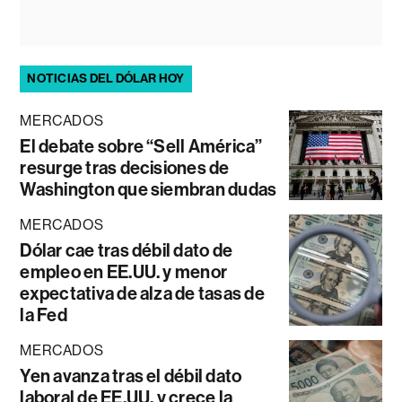
NOTICIAS DEL DÓLAR HOY
MERCADOS
El debate sobre “Sell América”
resurge tras decisiones de
Washington que siembran dudas
MERCADOS
Dólar cae tras débil dato de
empleo en EE.UU. y menor
expectativa de alza de tasas de
la Fed
MERCADOS
Yen avanza tras el débil dato
laboral de EE.UU. y crece la