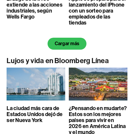
extiende a las acciones
lanzamiento del iPhone
industriales, según
con un sorteo para
Wells Fargo
empleados de las
tiendas
Cargar más
Lujos y vida en Bloomberg Línea
La ciudad más cara de
¿Pensando en mudarte?
Estados Unidos dejó de
Estos son los mejores
ser Nueva York
países para vivir en
2026 en América Latina
y el mundo