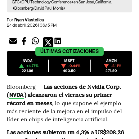
GTC (GPU Technology Conference) en San José, California.
(Bloomberg/David Paul Morris)
Por
Ryan Vlastelica
24 de abril, 2026 | 06:15 PM
ÚLTIMAS
COTIZACIONES
NVDA
MSFT
AMZN
+4.77%
-0.44%
-2.11%
221.96
490.50
271.50
Bloomberg —
Las acciones de Nvidia Corp.
(
) alcanzaron el viernes su primer
NVDA
récord en meses
, lo que supone el ejemplo
más reciente de la mejora en el impulso del
líder en chips de inteligencia artificial.
Las acciones subieron un 4,3% a US$208,26