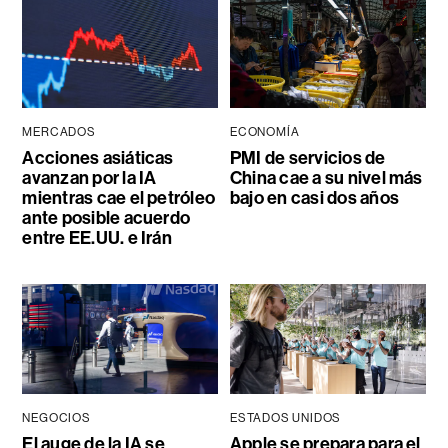
MERCADOS
ECONOMÍA
Acciones asiáticas
PMI de servicios de
avanzan por la IA
China cae a su nivel más
mientras cae el petróleo
bajo en casi dos años
ante posible acuerdo
entre EE.UU. e Irán
NEGOCIOS
ESTADOS UNIDOS
El auge de la IA se
Apple se prepara para el