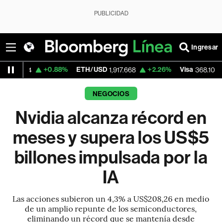
PUBLICIDAD
Ingresar
+0.88%
ETH/USD
+2.26%
Visa
-0.40%
M
1,917.668
368.10
NEGOCIOS
Nvidia alcanza récord en
meses y supera los US$5
billones impulsada por la
IA
Las acciones subieron un 4,3% a US$208,26 en medio
de un amplio repunte de los semiconductores,
eliminando un récord que se mantenía desde