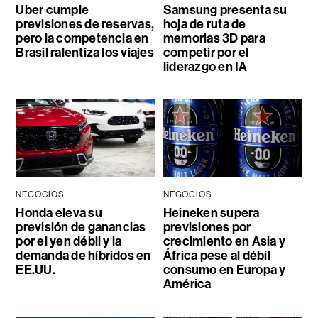
Uber cumple
Samsung presenta su
previsiones de reservas,
hoja de ruta de
pero la competencia en
memorias 3D para
Brasil ralentiza los viajes
competir por el
liderazgo en IA
NEGOCIOS
NEGOCIOS
Honda eleva su
Heineken supera
previsión de ganancias
previsiones por
por el yen débil y la
crecimiento en Asia y
demanda de híbridos en
África pese al débil
EE.UU.
consumo en Europa y
América