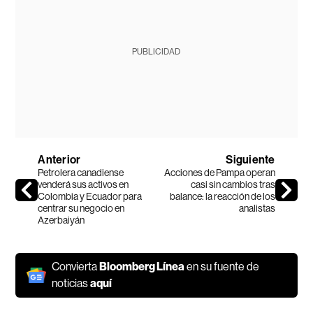
PUBLICIDAD
Anterior
Siguiente
Petrolera canadiense
Acciones de Pampa operan
venderá sus activos en
casi sin cambios tras
Colombia y Ecuador para
balance: la reacción de los
centrar su negocio en
analistas
Azerbaiyán
Convierta
Bloomberg Línea
en su fuente de
noticias
aquí