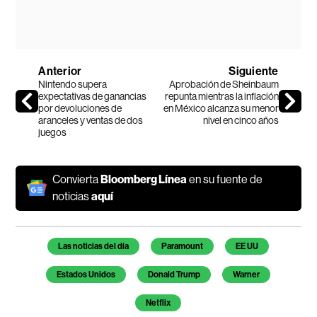
Anterior
Siguiente
Nintendo supera
Aprobación de Sheinbaum
expectativas de ganancias
repunta mientras la inflación
por devoluciones de
en México alcanza su menor
aranceles y ventas de dos
nivel en cinco años
juegos
Convierta
Bloomberg Línea
en su fuente de
noticias
aquí
Temas de este artículo
Las noticias del día
Paramount
EE UU
Estados Unidos
Donald Trump
Warner
Netflix