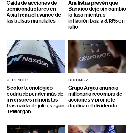
Caída de acciones de
Analistas prevén que
semiconductores en
Banxico deje sin cambio
Asia frena el avance de
la tasa mientras
las bolsas mundiales
inflación baja a 3,13% en
julio
MERCADOS
COLOMBIA
Sector tecnológico
Grupo Argos anuncia
podría depender más de
millonaria recompra de
inversores minoristas
acciones y promete
tras caída de julio, según
duplicar el dividendo
JPMorgan