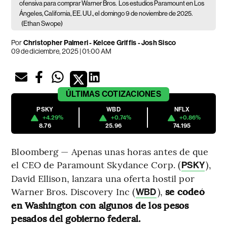
ofensiva para comprar Warner Bros.
Los estudios Paramount en Los
Ángeles, California, EE. UU., el domingo 9 de noviembre de 2025.
(Ethan Swope)
Por
Christopher Palmeri - Kelcee Griffis - Josh Sisco
09 de diciembre, 2025 | 01:00 AM
ÚLTIMAS
COTIZACIONES
PSKY
WBD
NFLX
+4.29%
+0.74%
+0.86%
8.76
25.96
74.195
Bloomberg — Apenas unas horas antes de que
el CEO de Paramount Skydance Corp. (
),
PSKY
David Ellison, lanzara una oferta hostil por
Warner Bros. Discovery Inc (
),
se codeó
WBD
en Washington con algunos de los pesos
pesados del gobierno federal.