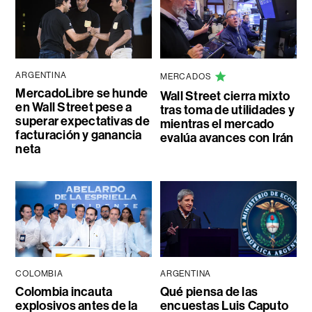
ARGENTINA
MERCADOS
MercadoLibre se hunde
Wall Street cierra mixto
en Wall Street pese a
tras toma de utilidades y
superar expectativas de
mientras el mercado
facturación y ganancia
evalúa avances con Irán
neta
COLOMBIA
ARGENTINA
Colombia incauta
Qué piensa de las
explosivos antes de la
encuestas Luis Caputo