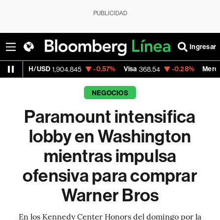
PUBLICIDAD
Ingresar
-0.57%
Visa
-0.28%
MercadoLibre
1,904.845
368.54
1,924.9
NEGOCIOS
Paramount intensifica
lobby en Washington
mientras impulsa
ofensiva para comprar
Warner Bros
En los Kennedy Center Honors del domingo por la