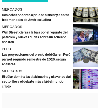
MERCADOS
Dos datos pondrán a prueba al dólar y a estas
tres monedas de América Latina
MERCADOS
Wall Street cierra a la baja por el repunte del
petróleo y nuevas dudas sobre un acuerdo
con Irán
PERÚ
Las proyecciones del precio del dólar en Perú
para el segundo semestre de 2026, según
analistas
MERCADOS
El dólar domina las stablecoins y el avance del
sector lleva el debate más allá del mundo
cripto