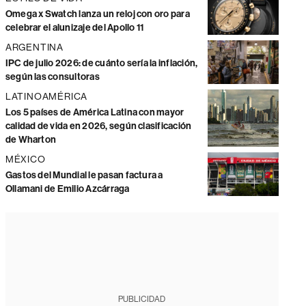
Omega x Swatch lanza un reloj con oro para
celebrar el alunizaje del Apollo 11
ARGENTINA
IPC de julio 2026: de cuánto sería la inflación,
según las consultoras
LATINOAMÉRICA
Los 5 países de América Latina con mayor
calidad de vida en 2026, según clasificación
de Wharton
MÉXICO
Gastos del Mundial le pasan factura a
Ollamani de Emilio Azcárraga
PUBLICIDAD