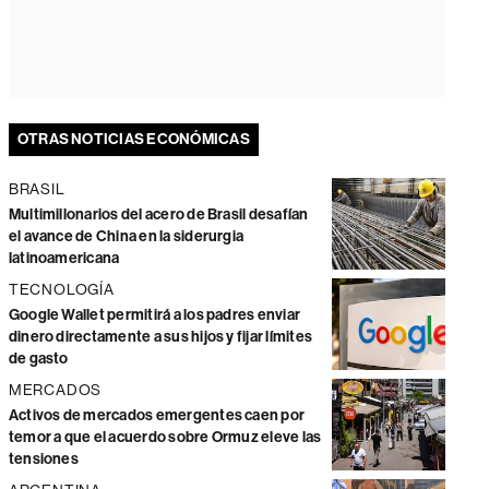
OTRAS NOTICIAS ECONÓMICAS
BRASIL
Multimillonarios del acero de Brasil desafían
el avance de China en la siderurgia
latinoamericana
TECNOLOGÍA
Google Wallet permitirá a los padres enviar
dinero directamente a sus hijos y fijar límites
de gasto
MERCADOS
Activos de mercados emergentes caen por
temor a que el acuerdo sobre Ormuz eleve las
tensiones