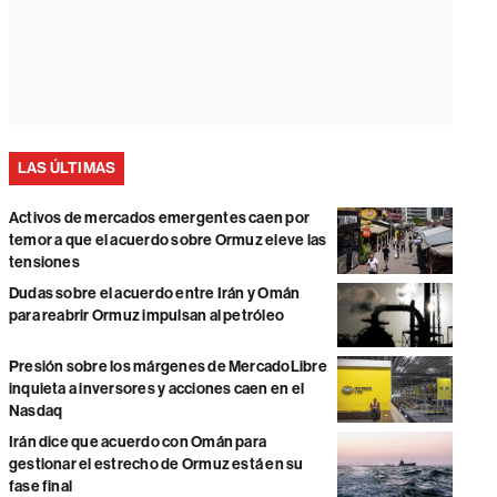
LAS ÚLTIMAS
Activos de mercados emergentes caen por
temor a que el acuerdo sobre Ormuz eleve las
tensiones
Dudas sobre el acuerdo entre Irán y Omán
para reabrir Ormuz impulsan al petróleo
Presión sobre los márgenes de MercadoLibre
inquieta a inversores y acciones caen en el
Nasdaq
Irán dice que acuerdo con Omán para
gestionar el estrecho de Ormuz está en su
fase final