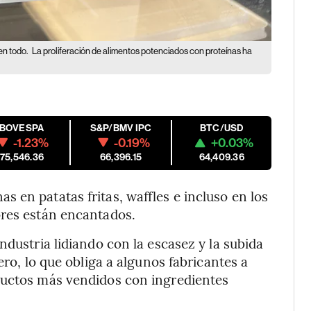
en todo.
La proliferación de alimentos potenciados con proteínas ha
IBOVESPA
S&P/BMV IPC
BTC/USD
-1.23%
-0.19%
+0.03%
175,546.36
66,396.15
64,409.36
 en patatas fritas, waffles e incluso en los
ores están encantados.
ndustria lidiando con la escasez y la subida
ero, lo que obliga a algunos fabricantes a
ductos más vendidos con ingredientes