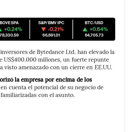
IBOVESPA
S&P/BMV IPC
BTC/USD
+0.24%
-0.21%
+0.64%
178,330.59
66,691.01
64,705.73
inversores de Bytedance Ltd. han elevado la
de US$400.000 millones, un fuerte repunte
 ha visto amenazado con un cierre en EE.UU.
orizó la empresa por encima de los
en cuenta el potencial de su negocio de
 familiarizadas con el asunto.