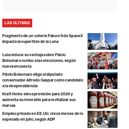
LAS ÚLTIMAS
Fragmento de un cohete Falcon 9 de SpaceX
impacta la superficie de la Luna
Lula reduce su ventaja sobre Flávio
Bolsonaro rumbo a las elecciones, según
nueva encuesta
Flávio Bolsonaro elige al diputado
conservador Alfredo Gaspar como candidato
a la vicepresidencia
Kraft Heinz eleva previsión para 2026 y
aumenta su inversión para revitalizar sus
marcas
Empleo privado en EE.UU. crece menos de lo
esperado en julio, según ADP