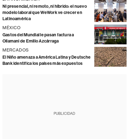
Ni presencial, ni remoto, ni híbrido: el nuevo
modelo laboral que WeWork ve crecer en
Latinoamérica
MÉXICO
Gastos del Mundial le pasan factura a
Ollamani de Emilio Azcárraga
MERCADOS
El Niño amenaza a América Latina y Deutsche
Bank identifica los países más expuestos
PUBLICIDAD