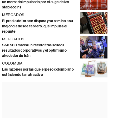
un mercado impulsado por el auge de las
stablecoins
MERCADOS
El precio del oro se dispara y va camino a su
mejor día desde febrero: qué impulsa el
repunte
MERCADOS
S&P 500 marca un récord tras sólidos
resultados corporativos y el optimismo
alrededor de Irán
COLOMBIA
Las razones por las que el peso colombiano
está siendo tan atractivo