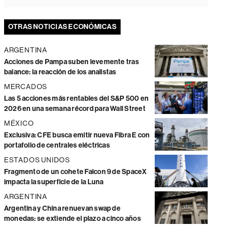
OTRAS NOTICIAS ECONÓMICAS
ARGENTINA
Acciones de Pampa suben levemente tras
balance: la reacción de los analistas
MERCADOS
Las 5 acciones más rentables del S&P 500 en
2026 en una semana récord para Wall Street
MÉXICO
Exclusiva: CFE busca emitir nueva Fibra E con
portafolio de centrales eléctricas
ESTADOS UNIDOS
Fragmento de un cohete Falcon 9 de SpaceX
impacta la superficie de la Luna
ARGENTINA
Argentina y China renuevan swap de
monedas: se extiende el plazo a cinco años