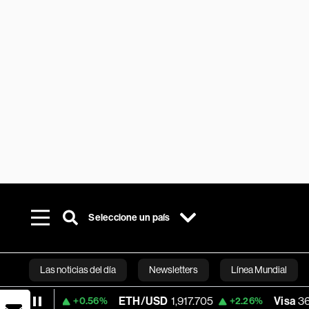
Seleccione un país
Las noticias del día
Newsletters
Línea Mundial
ETH/USD
1,917.705
Visa
368.72
+0.56%
+2.26%
-0.2
Bloomberg 